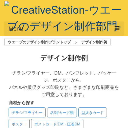
Menu
ウエーブのデザイン制作プラントップ
>
デザイン制作例
サービス概要
デザインプラン
デザイン制作例
デザインアシスト
チラシ/フライヤー、DM、パンフレット、パッケー
ジ、ポスターから、
フルデザイン
パネルや販促グッズ印刷など、さまざまな印刷商品を
データ修正
ご用意しております。
商材から探す
写真からイラスト作成
チラシ/フライヤー
名刺/カード類
型抜きカード
デザイン制作例
ポスター
ポストカード/DM・圧着DM
ご利用料金