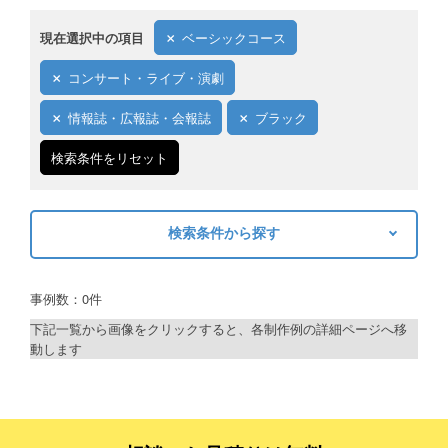
現在選択中の項目
ベーシックコース
コンサート・ライブ・演劇
情報誌・広報誌・会報誌
ブラック
検索条件をリセット
検索条件から探す
キーワードから探す
事例数：0件
検索
下記一覧から画像をクリックすると、各制作例の詳細ページへ移
動します
制作プランで探す
デザインアシスト
ベーシックコース