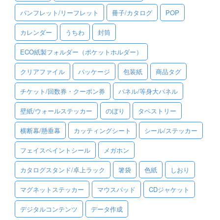
パンフレット/リーフレット
冊子/カタログ
POP
ご利用ガイド
カレンダー
うちわ
封筒
ご利用の流れ
ECO紙製フォルダー（ポケットホルダー）
ご注文方法について
クリアファイル
パッケージ
包装紙
商品タグ
キャンセルについて
チケット/回数券・クーポン券
パネル/等身大パネル
FAQ（よくあるご質問）
壁紙/ウォールステッカー
のぼり
タペストリー
資料をダウンロード
横断幕/懸垂幕
カッティングシート
シール/ステッカー
ご利用規約
フェイスペイントシール
メガホン
お見積り・お問合せ
カタログスタンド/卓上ラック
箸袋
色紙
しおり
マグネットステッカー
マウスパッド
CDジャケット
デジタルコンテンツ
データ作成