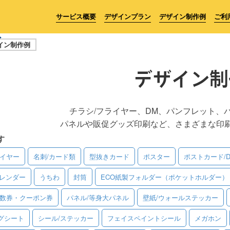
サービス概要
デザインプラン
デザイン制作例
ご利
イン制作例
デザイン制
チラシ/フライヤー、DM、パンフレット、
パネルや販促グッズ印刷など、さまざまな印
す
ライヤー
名刺/カード類
型抜きカード
ポスター
ポストカード/
レンダー
うちわ
封筒
ECO紙製フォルダー（ポケットホルダー）
回数券・クーポン券
パネル/等身大パネル
壁紙/ウォールステッカー
グシート
シール/ステッカー
フェイスペイントシール
メガホン