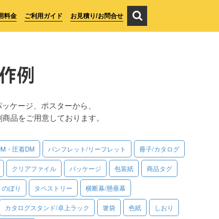
用料金
ご利用ガイド
お見積り/お問合せ
作例
パッケージ、ポスターから、
刷商品をご用意しております。
DM・圧着DM
パンフレット/リーフレット
冊子/カタログ
クリアファイル
パッケージ
包装紙
商品タグ
のぼり
タペストリー
横断幕/懸垂幕
カタログスタンド/卓上ラック
箸袋
色紙
しおり