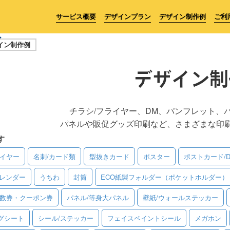
サービス概要
デザインプラン
デザイン制作例
ご利
イン制作例
デザイン制
チラシ/フライヤー、DM、パンフレット、
パネルや販促グッズ印刷など、さまざまな印
す
ライヤー
名刺/カード類
型抜きカード
ポスター
ポストカード/
レンダー
うちわ
封筒
ECO紙製フォルダー（ポケットホルダー）
回数券・クーポン券
パネル/等身大パネル
壁紙/ウォールステッカー
グシート
シール/ステッカー
フェイスペイントシール
メガホン