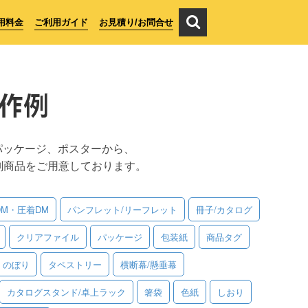
用料金
ご利用ガイド
お見積り/お問合せ
作例
パッケージ、ポスターから、
刷商品をご用意しております。
DM・圧着DM
パンフレット/リーフレット
冊子/カタログ
クリアファイル
パッケージ
包装紙
商品タグ
のぼり
タペストリー
横断幕/懸垂幕
カタログスタンド/卓上ラック
箸袋
色紙
しおり