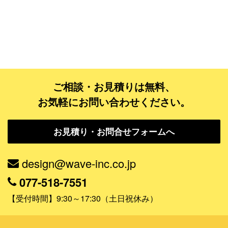
ゴールドコース
フルデザイン
データ修正
ジャンルで探す
ご相談・お見積りは無料、
お気軽にお問い合わせください。
販売・ショップ・サービス
飲食店・カフェ
お見積り・お問合せフォームへ
観光・旅行会社・ホテル・旅館
design@wave-inc.co.jp
学校・塾・習い事
077-518-7551
コンサート・ライブ・演劇
【受付時間】9:30～17:30（土日祝休み）
美容室・サロン・クリニック
その他