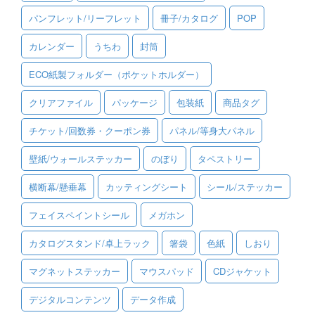
パンフレット/リーフレット
冊子/カタログ
POP
ご利用ガイド
カレンダー
うちわ
封筒
ご利用の流れ
ECO紙製フォルダー（ポケットホルダー）
ご注文方法について
クリアファイル
パッケージ
包装紙
商品タグ
キャンセルについて
チケット/回数券・クーポン券
パネル/等身大パネル
FAQ（よくあるご質問）
壁紙/ウォールステッカー
のぼり
タペストリー
資料をダウンロード
横断幕/懸垂幕
カッティングシート
シール/ステッカー
ご利用規約
フェイスペイントシール
メガホン
お見積り・お問合せ
カタログスタンド/卓上ラック
箸袋
色紙
しおり
マグネットステッカー
マウスパッド
CDジャケット
デジタルコンテンツ
データ作成