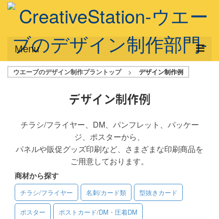
Menu
ウエーブのデザイン制作プラントップ
>
デザイン制作例
サービス概要
デザインプラン
デザイン制作例
デザインアシスト
チラシ/フライヤー、DM、パンフレット、パッケー
ジ、ポスターから、
フルデザイン
パネルや販促グッズ印刷など、さまざまな印刷商品を
データ修正
ご用意しております。
商材から探す
写真からイラスト作成
チラシ/フライヤー
名刺/カード類
型抜きカード
デザイン制作例
ポスター
ポストカード/DM・圧着DM
ご利用料金