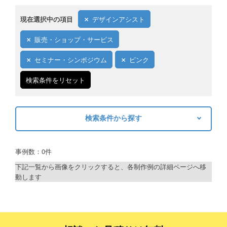
現在選択中の項目
デザインアシスト
販売・ショップ・サービス
セミナー・シンポジウム
ピンク
検索条件をリセット
検索条件から探す
キーワードから探す
事例数：0件
検索
下記一覧から画像をクリックすると、各制作例の詳細ページへ移
動します
制作プランで探す
デザインアシスト
ベーシックコース