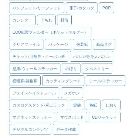
パンフレット/リーフレット
冊子/カタログ
POP
ご利用ガイド
カレンダー
うちわ
封筒
ご利用の流れ
ECO紙製フォルダー（ポケットホルダー）
ご注文方法について
クリアファイル
パッケージ
包装紙
商品タグ
キャンセルについて
チケット/回数券・クーポン券
パネル/等身大パネル
FAQ（よくあるご質問）
壁紙/ウォールステッカー
のぼり
タペストリー
資料をダウンロード
横断幕/懸垂幕
カッティングシート
シール/ステッカー
ご利用規約
フェイスペイントシール
メガホン
お見積り・お問合せ
カタログスタンド/卓上ラック
箸袋
色紙
しおり
マグネットステッカー
マウスパッド
CDジャケット
デジタルコンテンツ
データ作成