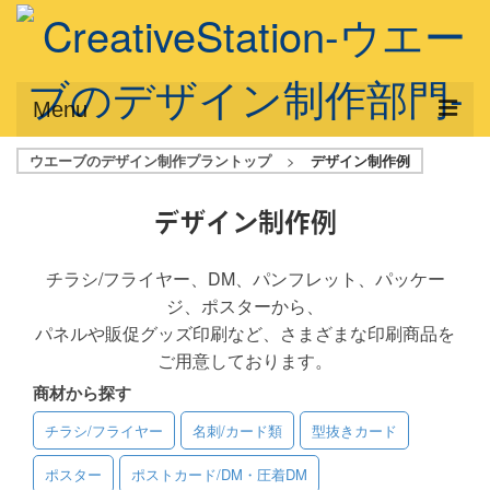
Menu
ウエーブのデザイン制作プラントップ
>
デザイン制作例
サービス概要
デザインプラン
デザイン制作例
デザインアシスト
チラシ/フライヤー、DM、パンフレット、パッケー
ジ、ポスターから、
フルデザイン
パネルや販促グッズ印刷など、さまざまな印刷商品を
データ修正
ご用意しております。
商材から探す
写真からイラスト作成
チラシ/フライヤー
名刺/カード類
型抜きカード
デザイン制作例
ポスター
ポストカード/DM・圧着DM
ご利用料金