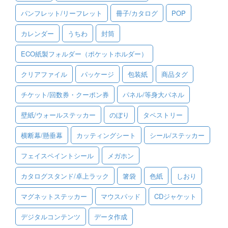
パンフレット/リーフレット
冊子/カタログ
POP
ご利用ガイド
カレンダー
うちわ
封筒
ご利用の流れ
ECO紙製フォルダー（ポケットホルダー）
ご注文方法について
クリアファイル
パッケージ
包装紙
商品タグ
キャンセルについて
チケット/回数券・クーポン券
パネル/等身大パネル
FAQ（よくあるご質問）
壁紙/ウォールステッカー
のぼり
タペストリー
資料をダウンロード
横断幕/懸垂幕
カッティングシート
シール/ステッカー
ご利用規約
フェイスペイントシール
メガホン
お見積り・お問合せ
カタログスタンド/卓上ラック
箸袋
色紙
しおり
マグネットステッカー
マウスパッド
CDジャケット
デジタルコンテンツ
データ作成