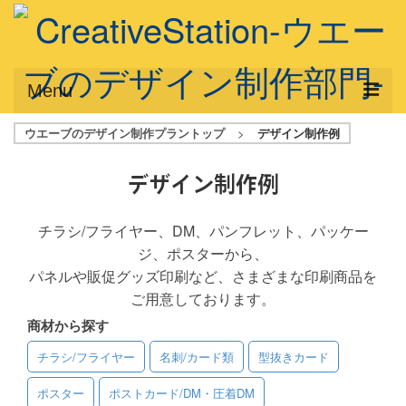
Menu
ウエーブのデザイン制作プラントップ
>
デザイン制作例
サービス概要
デザインプラン
デザイン制作例
デザインアシスト
チラシ/フライヤー、DM、パンフレット、パッケー
ジ、ポスターから、
フルデザイン
パネルや販促グッズ印刷など、さまざまな印刷商品を
データ修正
ご用意しております。
商材から探す
写真からイラスト作成
チラシ/フライヤー
名刺/カード類
型抜きカード
デザイン制作例
ポスター
ポストカード/DM・圧着DM
ご利用料金