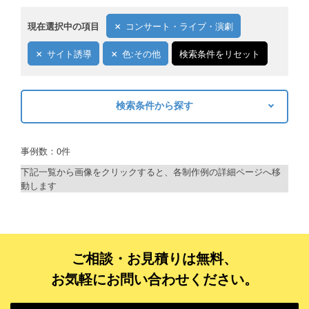
現在選択中の項目
コンサート・ライブ・演劇
サイト誘導
色:その他
検索条件をリセット
検索条件から探す
キーワードから探す
事例数：0件
検索
下記一覧から画像をクリックすると、各制作例の詳細ページへ移
動します
制作プランで探す
デザインアシスト
ベーシックコース
ご相談・お見積りは無料、
お気軽にお問い合わせください。
シルバーコース
ゴールドコース