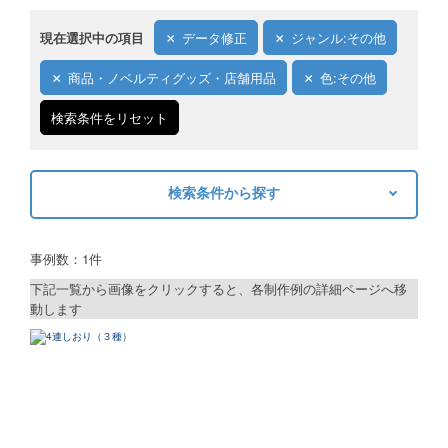
現在選択中の項目
データ修正
ジャンル:その他
商品・ノベルティグッズ・店舗用品
色:その他
検索条件をリセット
検索条件から探す
キーワードから探す
事例数：1件
検索
下記一覧から画像をクリックすると、各制作例の詳細ページへ移
動します
制作プランで探す
デザインアシスト
ベーシックコース
シルバーコース