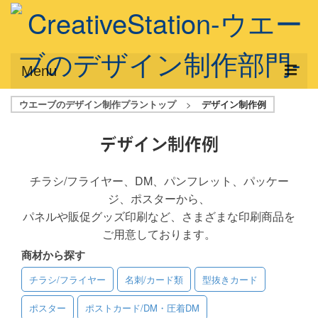
Menu
ウエーブのデザイン制作プラントップ
>
デザイン制作例
サービス概要
デザインプラン
デザイン制作例
デザインアシスト
チラシ/フライヤー、DM、パンフレット、パッケー
ジ、ポスターから、
フルデザイン
パネルや販促グッズ印刷など、さまざまな印刷商品を
データ修正
ご用意しております。
商材から探す
写真からイラスト作成
チラシ/フライヤー
名刺/カード類
型抜きカード
デザイン制作例
ポスター
ポストカード/DM・圧着DM
ご利用料金