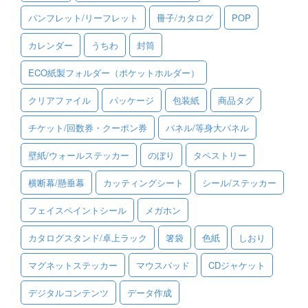
パンフレット/リーフレット
冊子/カタログ
POP
ご利用ガイド
カレンダー
うちわ
封筒
ご利用の流れ
ECO紙製フォルダー（ポケットホルダー）
ご注文方法について
クリアファイル
パッケージ
包装紙
商品タグ
キャンセルについて
チケット/回数券・クーポン券
パネル/等身大パネル
FAQ（よくあるご質問）
壁紙/ウォールステッカー
のぼり
タペストリー
資料をダウンロード
横断幕/懸垂幕
カッティングシート
シール/ステッカー
ご利用規約
フェイスペイントシール
メガホン
お見積り・お問合せ
カタログスタンド/卓上ラック
箸袋
色紙
しおり
マグネットステッカー
マウスパッド
CDジャケット
デジタルコンテンツ
データ作成