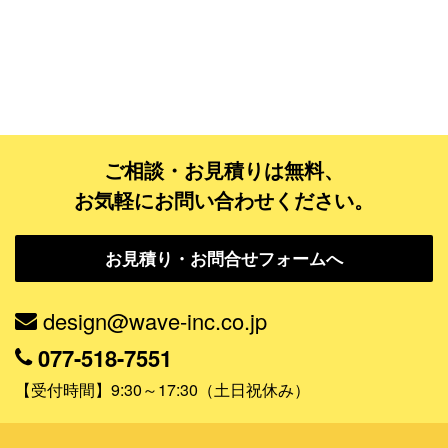
ゴールドコース
フルデザイン
データ修正
ジャンルで探す
ご相談・お見積りは無料、
お気軽にお問い合わせください。
販売・ショップ・サービス
飲食店・カフェ
お見積り・お問合せフォームへ
観光・旅行会社・ホテル・旅館
design@wave-inc.co.jp
学校・塾・習い事
077-518-7551
コンサート・ライブ・演劇
【受付時間】9:30～17:30（土日祝休み）
美容室・サロン・クリニック
その他