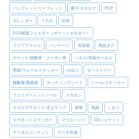
パンフレット/リーフレット
冊子/カタログ
POP
ご利用ガイド
カレンダー
うちわ
封筒
ご利用の流れ
ECO紙製フォルダー（ポケットホルダー）
ご注文方法について
クリアファイル
パッケージ
包装紙
商品タグ
キャンセルについて
チケット/回数券・クーポン券
パネル/等身大パネル
FAQ（よくあるご質問）
壁紙/ウォールステッカー
のぼり
タペストリー
資料をダウンロード
横断幕/懸垂幕
カッティングシート
シール/ステッカー
ご利用規約
フェイスペイントシール
メガホン
お見積り・お問合せ
カタログスタンド/卓上ラック
箸袋
色紙
しおり
マグネットステッカー
マウスパッド
CDジャケット
デジタルコンテンツ
データ作成