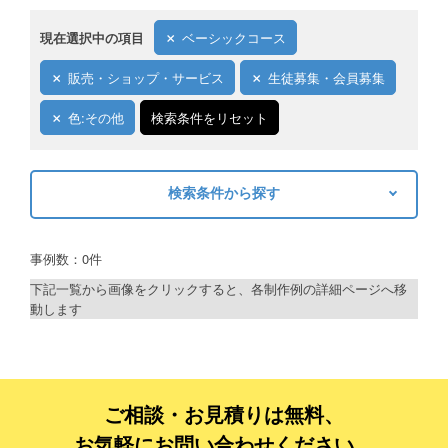
現在選択中の項目
ベーシックコース
販売・ショップ・サービス
生徒募集・会員募集
色:その他
検索条件をリセット
検索条件から探す
キーワードから探す
事例数：0件
検索
下記一覧から画像をクリックすると、各制作例の詳細ページへ移
動します
制作プランで探す
デザインアシスト
ベーシックコース
ご相談・お見積りは無料、
お気軽にお問い合わせください。
シルバーコース