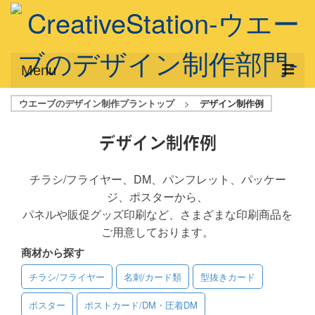
Menu
ウエーブのデザイン制作プラントップ
>
デザイン制作例
サービス概要
デザインプラン
デザイン制作例
デザインアシスト
チラシ/フライヤー、DM、パンフレット、パッケー
ジ、ポスターから、
フルデザイン
パネルや販促グッズ印刷など、さまざまな印刷商品を
データ修正
ご用意しております。
商材から探す
写真からイラスト作成
チラシ/フライヤー
名刺/カード類
型抜きカード
デザイン制作例
ポスター
ポストカード/DM・圧着DM
ご利用料金