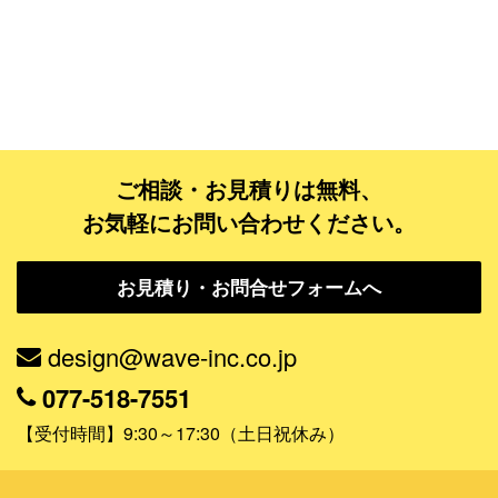
ゴールドコース
フルデザイン
データ修正
ジャンルで探す
ご相談・お見積りは無料、
お気軽にお問い合わせください。
販売・ショップ・サービス
飲食店・カフェ
お見積り・お問合せフォームへ
観光・旅行会社・ホテル・旅館
design@wave-inc.co.jp
学校・塾・習い事
077-518-7551
コンサート・ライブ・演劇
【受付時間】9:30～17:30（土日祝休み）
美容室・サロン・クリニック
その他