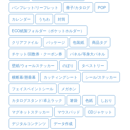
パンフレット/リーフレット
冊子/カタログ
POP
ご利用ガイド
カレンダー
うちわ
封筒
ご利用の流れ
ECO紙製フォルダー（ポケットホルダー）
ご注文方法について
クリアファイル
パッケージ
包装紙
商品タグ
キャンセルについて
チケット/回数券・クーポン券
パネル/等身大パネル
FAQ（よくあるご質問）
壁紙/ウォールステッカー
のぼり
タペストリー
資料をダウンロード
横断幕/懸垂幕
カッティングシート
シール/ステッカー
ご利用規約
フェイスペイントシール
メガホン
お見積り・お問合せ
カタログスタンド/卓上ラック
箸袋
色紙
しおり
マグネットステッカー
マウスパッド
CDジャケット
デジタルコンテンツ
データ作成