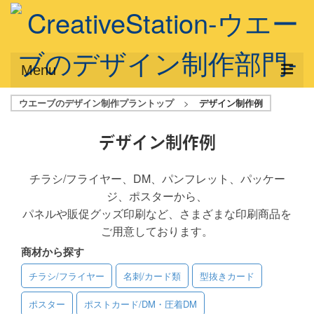
Menu
ウエーブのデザイン制作プラントップ
>
デザイン制作例
サービス概要
デザインプラン
デザイン制作例
デザインアシスト
チラシ/フライヤー、DM、パンフレット、パッケー
ジ、ポスターから、
フルデザイン
パネルや販促グッズ印刷など、さまざまな印刷商品を
データ修正
ご用意しております。
商材から探す
写真からイラスト作成
チラシ/フライヤー
名刺/カード類
型抜きカード
デザイン制作例
ポスター
ポストカード/DM・圧着DM
ご利用料金