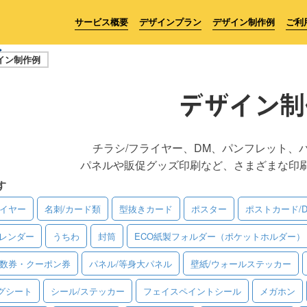
サービス概要
デザインプラン
デザイン制作例
ご利
イン制作例
デザイン制
チラシ/フライヤー、DM、パンフレット、
パネルや販促グッズ印刷など、さまざまな印
す
ライヤー
名刺/カード類
型抜きカード
ポスター
ポストカード/
レンダー
うちわ
封筒
ECO紙製フォルダー（ポケットホルダー）
回数券・クーポン券
パネル/等身大パネル
壁紙/ウォールステッカー
グシート
シール/ステッカー
フェイスペイントシール
メガホン