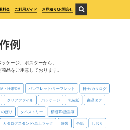
用料金
ご利用ガイド
お見積り/お問合せ
作例
パッケージ、ポスターから、
刷商品をご用意しております。
DM・圧着DM
パンフレット/リーフレット
冊子/カタログ
クリアファイル
パッケージ
包装紙
商品タグ
のぼり
タペストリー
横断幕/懸垂幕
カタログスタンド/卓上ラック
箸袋
色紙
しおり