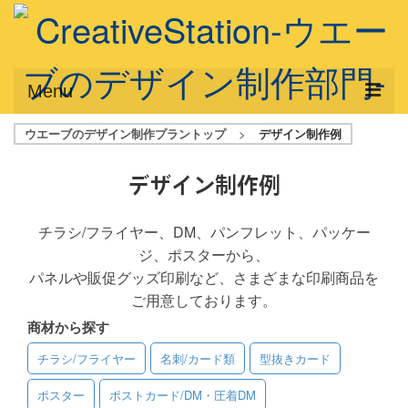
Menu
ウエーブのデザイン制作プラントップ
>
デザイン制作例
サービス概要
デザインプラン
デザイン制作例
デザインアシスト
チラシ/フライヤー、DM、パンフレット、パッケー
ジ、ポスターから、
フルデザイン
パネルや販促グッズ印刷など、さまざまな印刷商品を
データ修正
ご用意しております。
商材から探す
写真からイラスト作成
チラシ/フライヤー
名刺/カード類
型抜きカード
デザイン制作例
ポスター
ポストカード/DM・圧着DM
ご利用料金