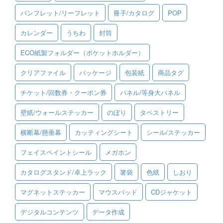
パンフレット/リーフレット
冊子/カタログ
POP
ご利用ガイド
カレンダー
うちわ
封筒
ご利用の流れ
ECO紙製フォルダー（ポケットホルダー）
ご注文方法について
クリアファイル
パッケージ
包装紙
商品タグ
キャンセルについて
チケット/回数券・クーポン券
パネル/等身大パネル
FAQ（よくあるご質問）
壁紙/ウォールステッカー
のぼり
タペストリー
資料をダウンロード
横断幕/懸垂幕
カッティングシート
シール/ステッカー
ご利用規約
フェイスペイントシール
メガホン
お見積り・お問合せ
カタログスタンド/卓上ラック
箸袋
色紙
しおり
マグネットステッカー
マウスパッド
CDジャケット
デジタルコンテンツ
データ作成