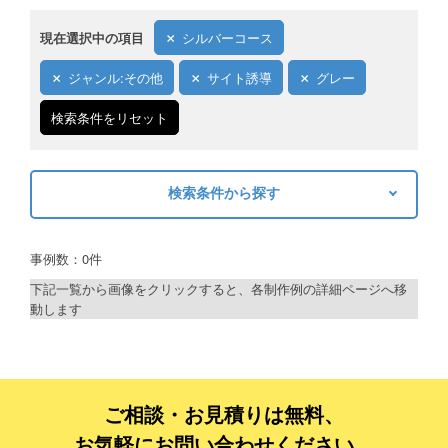
現在選択中の項目
シルバーコース
ジャンル:その他
サイト誘導
グレー
検索条件をリセット
検索条件から探す
キーワードから探す
事例数：0件
検索
下記一覧から画像をクリックすると、各制作例の詳細ページへ移
動します
制作プランで探す
デザインアシスト
ベーシックコース
ご相談・お見積りは無料、
お気軽にお問い合わせください。
シルバーコース