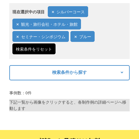
現在選択中の項目
シルバーコース
観光・旅行会社・ホテル・旅館
セミナー・シンポジウム
ブルー
検索条件をリセット
検索条件から探す
キーワードから探す
事例数：0件
検索
下記一覧から画像をクリックすると、各制作例の詳細ページへ移
動します
制作プランで探す
デザインアシスト
ベーシックコース