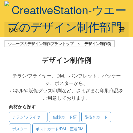
Menu
ウエーブのデザイン制作プラントップ
>
デザイン制作例
サービス概要
デザインプラン
デザイン制作例
デザインアシスト
チラシ/フライヤー、DM、パンフレット、パッケー
ジ、ポスターから、
フルデザイン
パネルや販促グッズ印刷など、さまざまな印刷商品を
データ修正
ご用意しております。
商材から探す
写真からイラスト作成
チラシ/フライヤー
名刺/カード類
型抜きカード
デザイン制作例
ポスター
ポストカード/DM・圧着DM
ご利用料金