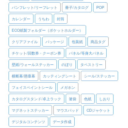
パンフレット/リーフレット
冊子/カタログ
POP
ご利用ガイド
カレンダー
うちわ
封筒
ご利用の流れ
ECO紙製フォルダー（ポケットホルダー）
ご注文方法について
クリアファイル
パッケージ
包装紙
商品タグ
キャンセルについて
チケット/回数券・クーポン券
パネル/等身大パネル
FAQ（よくあるご質問）
壁紙/ウォールステッカー
のぼり
タペストリー
資料をダウンロード
横断幕/懸垂幕
カッティングシート
シール/ステッカー
ご利用規約
フェイスペイントシール
メガホン
お見積り・お問合せ
カタログスタンド/卓上ラック
箸袋
色紙
しおり
マグネットステッカー
マウスパッド
CDジャケット
デジタルコンテンツ
データ作成