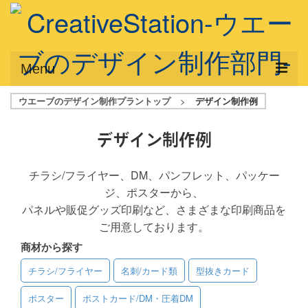
Menu
ウエーブのデザイン制作プラントップ
>
デザイン制作例
サービス概要
デザインプラン
デザイン制作例
デザインアシスト
チラシ/フライヤー、DM、パンフレット、パッケー
ジ、ポスターから、
フルデザイン
パネルや販促グッズ印刷など、さまざまな印刷商品を
データ修正
ご用意しております。
商材から探す
写真からイラスト作成
チラシ/フライヤー
名刺/カード類
型抜きカード
デザイン制作例
ポスター
ポストカード/DM・圧着DM
ご利用料金