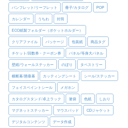
パンフレット/リーフレット
冊子/カタログ
POP
ご利用ガイド
カレンダー
うちわ
封筒
ご利用の流れ
ECO紙製フォルダー（ポケットホルダー）
ご注文方法について
クリアファイル
パッケージ
包装紙
商品タグ
キャンセルについて
チケット/回数券・クーポン券
パネル/等身大パネル
FAQ（よくあるご質問）
壁紙/ウォールステッカー
のぼり
タペストリー
資料をダウンロード
横断幕/懸垂幕
カッティングシート
シール/ステッカー
ご利用規約
フェイスペイントシール
メガホン
お見積り・お問合せ
カタログスタンド/卓上ラック
箸袋
色紙
しおり
マグネットステッカー
マウスパッド
CDジャケット
デジタルコンテンツ
データ作成