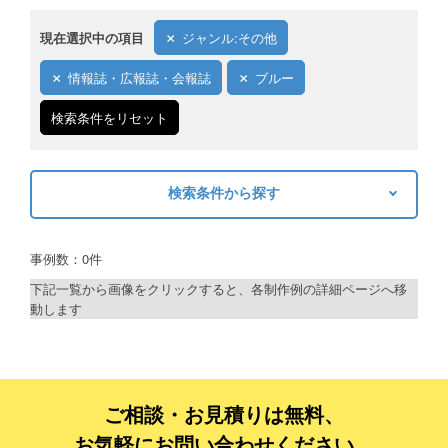
現在選択中の項目
ジャンル:その他
情報誌・広報誌・会報誌
ブルー
検索条件をリセット
検索条件から探す
キーワードから探す
事例数：0件
検索
下記一覧から画像をクリックすると、各制作例の詳細ページへ移
動します
制作プランで探す
デザインアシスト
ベーシックコース
ご相談・お見積りは無料、
お気軽にお問い合わせください。
シルバーコース