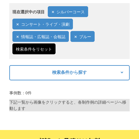
現在選択中の項目
シルバーコース
コンサート・ライブ・演劇
情報誌・広報誌・会報誌
ブルー
検索条件をリセット
検索条件から探す
キーワードから探す
事例数：0件
検索
下記一覧から画像をクリックすると、各制作例の詳細ページへ移
動します
制作プランで探す
デザインアシスト
ベーシックコース