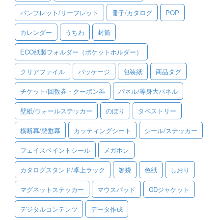
パンフレット/リーフレット
冊子/カタログ
POP
ご利用ガイド
カレンダー
うちわ
封筒
ご利用の流れ
ECO紙製フォルダー（ポケットホルダー）
ご注文方法について
クリアファイル
パッケージ
包装紙
商品タグ
キャンセルについて
チケット/回数券・クーポン券
パネル/等身大パネル
FAQ（よくあるご質問）
壁紙/ウォールステッカー
のぼり
タペストリー
資料をダウンロード
横断幕/懸垂幕
カッティングシート
シール/ステッカー
ご利用規約
フェイスペイントシール
メガホン
お見積り・お問合せ
カタログスタンド/卓上ラック
箸袋
色紙
しおり
マグネットステッカー
マウスパッド
CDジャケット
デジタルコンテンツ
データ作成