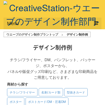
Menu
ウエーブのデザイン制作プラントップ
>
デザイン制作例
サービス概要
デザインプラン
デザイン制作例
デザインアシスト
チラシ/フライヤー、DM、パンフレット、パッケー
ジ、ポスターから、
フルデザイン
パネルや販促グッズ印刷など、さまざまな印刷商品を
データ修正
ご用意しております。
商材から探す
写真からイラスト作成
チラシ/フライヤー
名刺/カード類
型抜きカード
デザイン制作例
ポスター
ポストカード/DM・圧着DM
ご利用料金