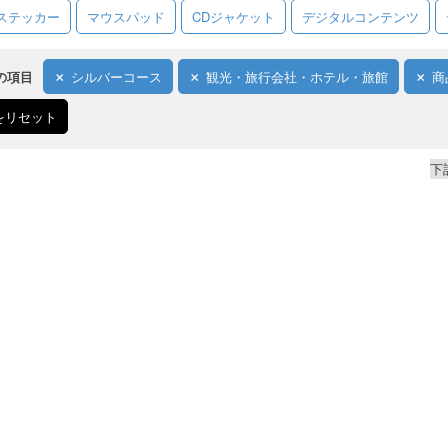
ステッカー
マウスパッド
CDジャケット
デジタルコンテンツ
の項目
シルバーコース
観光・旅行会社・ホテル・旅館
商
をリセット
下