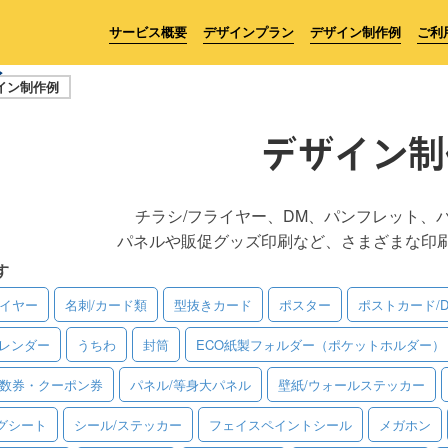
サービス概要
デザインプラン
デザイン制作例
ご利
イン制作例
デザイン制
チラシ/フライヤー、DM、パンフレット、
パネルや販促グッズ印刷など、さまざまな印
す
ライヤー
名刺/カード類
型抜きカード
ポスター
ポストカード/
レンダー
うちわ
封筒
ECO紙製フォルダー（ポケットホルダー）
回数券・クーポン券
パネル/等身大パネル
壁紙/ウォールステッカー
グシート
シール/ステッカー
フェイスペイントシール
メガホン