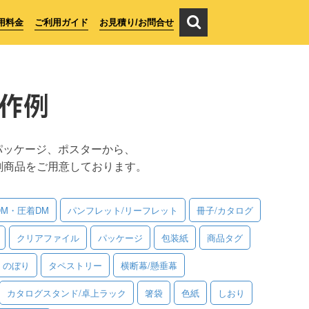
用料金
ご利用ガイド
お見積り/お問合せ
作例
パッケージ、ポスターから、
刷商品をご用意しております。
DM・圧着DM
パンフレット/リーフレット
冊子/カタログ
クリアファイル
パッケージ
包装紙
商品タグ
のぼり
タペストリー
横断幕/懸垂幕
カタログスタンド/卓上ラック
箸袋
色紙
しおり