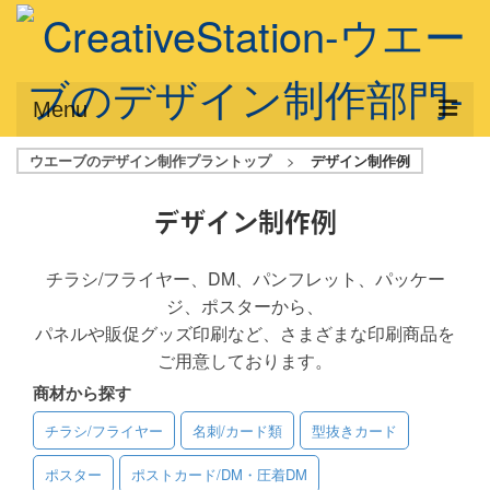
Menu
ウエーブのデザイン制作プラントップ
>
デザイン制作例
サービス概要
デザインプラン
デザイン制作例
デザインアシスト
チラシ/フライヤー、DM、パンフレット、パッケー
ジ、ポスターから、
フルデザイン
パネルや販促グッズ印刷など、さまざまな印刷商品を
データ修正
ご用意しております。
商材から探す
写真からイラスト作成
チラシ/フライヤー
名刺/カード類
型抜きカード
デザイン制作例
ポスター
ポストカード/DM・圧着DM
ご利用料金