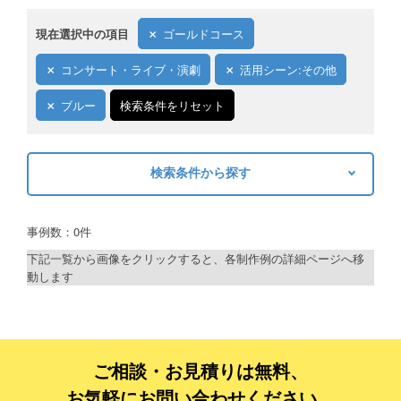
現在選択中の項目
ゴールドコース
コンサート・ライブ・演劇
活用シーン:その他
ブルー
検索条件をリセット
検索条件から探す
キーワードから探す
事例数：0件
検索
下記一覧から画像をクリックすると、各制作例の詳細ページへ移
動します
制作プランで探す
デザインアシスト
ベーシックコース
ご相談・お見積りは無料、
お気軽にお問い合わせください。
シルバーコース