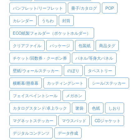
パンフレット/リーフレット
冊子/カタログ
POP
ご利用ガイド
カレンダー
うちわ
封筒
ご利用の流れ
ECO紙製フォルダー（ポケットホルダー）
ご注文方法について
クリアファイル
パッケージ
包装紙
商品タグ
キャンセルについて
チケット/回数券・クーポン券
パネル/等身大パネル
FAQ（よくあるご質問）
壁紙/ウォールステッカー
のぼり
タペストリー
資料をダウンロード
横断幕/懸垂幕
カッティングシート
シール/ステッカー
ご利用規約
フェイスペイントシール
メガホン
お見積り・お問合せ
カタログスタンド/卓上ラック
箸袋
色紙
しおり
マグネットステッカー
マウスパッド
CDジャケット
デジタルコンテンツ
データ作成