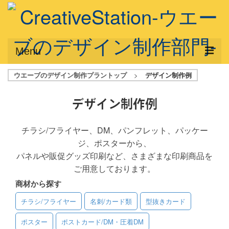
Menu
ウエーブのデザイン制作プラントップ
>
デザイン制作例
サービス概要
デザインプラン
デザイン制作例
デザインアシスト
チラシ/フライヤー、DM、パンフレット、パッケー
ジ、ポスターから、
フルデザイン
パネルや販促グッズ印刷など、さまざまな印刷商品を
データ修正
ご用意しております。
商材から探す
写真からイラスト作成
チラシ/フライヤー
名刺/カード類
型抜きカード
デザイン制作例
ポスター
ポストカード/DM・圧着DM
ご利用料金