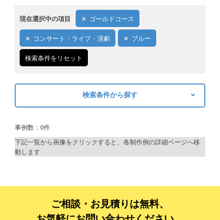
現在選択中の項目
ゴールドコース
コンサート・ライブ・演劇
ブルー
検索条件をリセット
検索条件から探す
キーワードから探す
事例数：0件
検索
下記一覧から画像をクリックすると、各制作例の詳細ページへ移
動します
制作プランで探す
デザインアシスト
ベーシックコース
ご相談・お見積りは無料、
お気軽にお問い合わせください。
シルバーコース