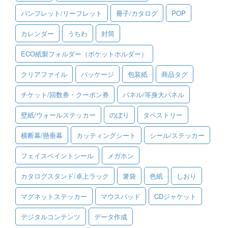
パンフレット/リーフレット
冊子/カタログ
POP
ご利用ガイド
カレンダー
うちわ
封筒
ご利用の流れ
ECO紙製フォルダー（ポケットホルダー）
ご注文方法について
クリアファイル
パッケージ
包装紙
商品タグ
キャンセルについて
チケット/回数券・クーポン券
パネル/等身大パネル
FAQ（よくあるご質問）
壁紙/ウォールステッカー
のぼり
タペストリー
資料をダウンロード
横断幕/懸垂幕
カッティングシート
シール/ステッカー
ご利用規約
フェイスペイントシール
メガホン
お見積り・お問合せ
カタログスタンド/卓上ラック
箸袋
色紙
しおり
マグネットステッカー
マウスパッド
CDジャケット
デジタルコンテンツ
データ作成