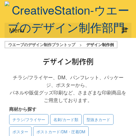
Menu
ウエーブのデザイン制作プラントップ
>
デザイン制作例
サービス概要
デザインプラン
デザイン制作例
デザインアシスト
チラシ/フライヤー、DM、パンフレット、パッケー
ジ、ポスターから、
フルデザイン
パネルや販促グッズ印刷など、さまざまな印刷商品を
データ修正
ご用意しております。
商材から探す
写真からイラスト作成
チラシ/フライヤー
名刺/カード類
型抜きカード
デザイン制作例
ポスター
ポストカード/DM・圧着DM
ご利用料金