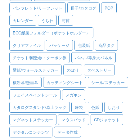
パンフレット/リーフレット
冊子/カタログ
POP
ご利用ガイド
カレンダー
うちわ
封筒
ご利用の流れ
ECO紙製フォルダー（ポケットホルダー）
ご注文方法について
クリアファイル
パッケージ
包装紙
商品タグ
キャンセルについて
チケット/回数券・クーポン券
パネル/等身大パネル
FAQ（よくあるご質問）
壁紙/ウォールステッカー
のぼり
タペストリー
資料をダウンロード
横断幕/懸垂幕
カッティングシート
シール/ステッカー
ご利用規約
フェイスペイントシール
メガホン
お見積り・お問合せ
カタログスタンド/卓上ラック
箸袋
色紙
しおり
マグネットステッカー
マウスパッド
CDジャケット
デジタルコンテンツ
データ作成