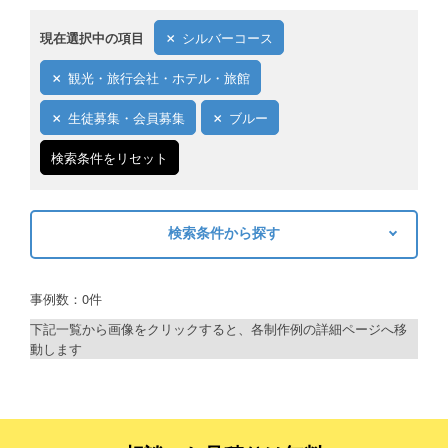
現在選択中の項目
シルバーコース
観光・旅行会社・ホテル・旅館
生徒募集・会員募集
ブルー
検索条件をリセット
検索条件から探す
キーワードから探す
事例数：0件
検索
下記一覧から画像をクリックすると、各制作例の詳細ページへ移
動します
制作プランで探す
デザインアシスト
ベーシックコース