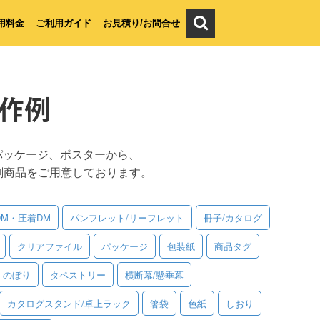
用料金
ご利用ガイド
お見積り/お問合せ
作例
パッケージ、ポスターから、
刷商品をご用意しております。
DM・圧着DM
パンフレット/リーフレット
冊子/カタログ
クリアファイル
パッケージ
包装紙
商品タグ
のぼり
タペストリー
横断幕/懸垂幕
カタログスタンド/卓上ラック
箸袋
色紙
しおり