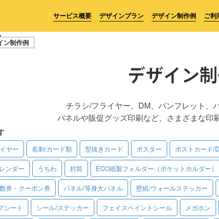
サービス概要
デザインプラン
デザイン制作例
ご利
イン制作例
デザイン制
チラシ/フライヤー、DM、パンフレット、
パネルや販促グッズ印刷など、さまざまな印
す
ライヤー
名刺/カード類
型抜きカード
ポスター
ポストカード/
レンダー
うちわ
封筒
ECO紙製フォルダー（ポケットホルダー）
回数券・クーポン券
パネル/等身大パネル
壁紙/ウォールステッカー
グシート
シール/ステッカー
フェイスペイントシール
メガホン