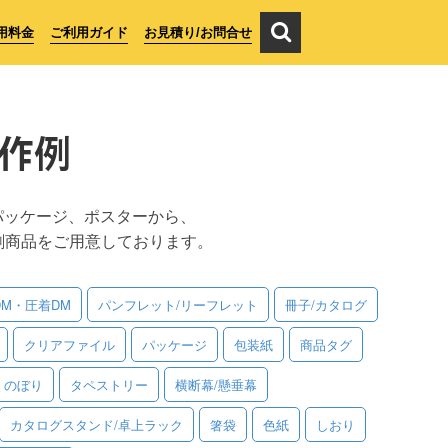
用料金
ご利用ガイド
お見積り/お問合せ
作例
パッケージ、ポスターから、
刷商品をご用意しております。
DM・圧着DM
パンフレット/リーフレット
冊子/カタログ
クリアファイル
パッケージ
包装紙
商品タグ
のぼり
タペストリー
横断幕/懸垂幕
カタログスタンド/卓上ラック
箸袋
色紙
しおり