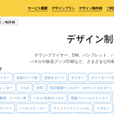
サービス概要
デザインプラン
デザイン制作例
ご利
イン制作例
デザイン制
チラシ/フライヤー、DM、パンフレット、
パネルや販促グッズ印刷など、さまざまな印
す
ライヤー
名刺/カード類
型抜きカード
ポスター
ポストカード/
レンダー
うちわ
封筒
ECO紙製フォルダー（ポケットホルダー）
回数券・クーポン券
パネル/等身大パネル
壁紙/ウォールステッカー
グシート
シール/ステッカー
フェイスペイントシール
メガホン