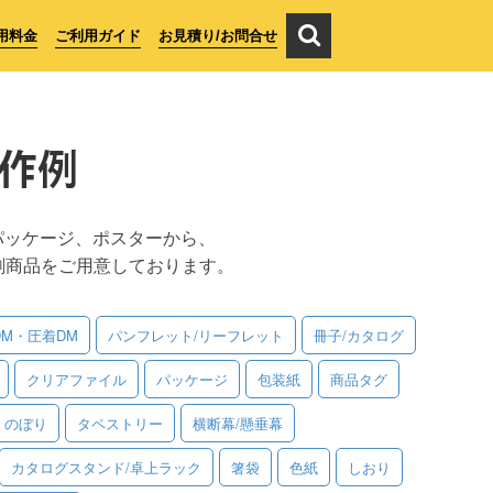
用料金
ご利用ガイド
お見積り/お問合せ
作例
パッケージ、ポスターから、
刷商品をご用意しております。
DM・圧着DM
パンフレット/リーフレット
冊子/カタログ
クリアファイル
パッケージ
包装紙
商品タグ
のぼり
タペストリー
横断幕/懸垂幕
カタログスタンド/卓上ラック
箸袋
色紙
しおり