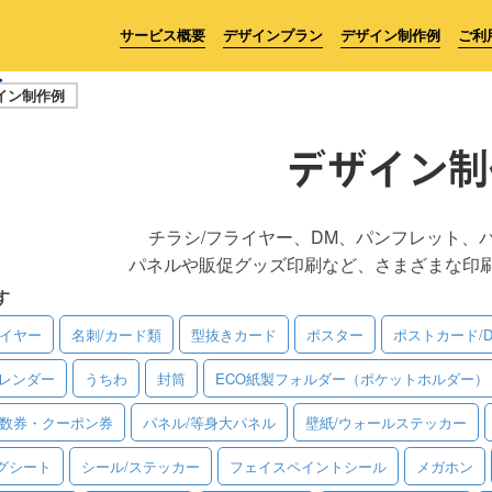
サービス概要
デザインプラン
デザイン制作例
ご利
イン制作例
デザイン制
チラシ/フライヤー、DM、パンフレット、
パネルや販促グッズ印刷など、さまざまな印
す
ライヤー
名刺/カード類
型抜きカード
ポスター
ポストカード/
レンダー
うちわ
封筒
ECO紙製フォルダー（ポケットホルダー）
回数券・クーポン券
パネル/等身大パネル
壁紙/ウォールステッカー
グシート
シール/ステッカー
フェイスペイントシール
メガホン