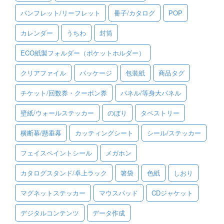
パンフレット/リーフレット
冊子/カタログ
POP
ご利用ガイド
カレンダー
うちわ
封筒
ご利用の流れ
ECO紙製フォルダー（ポケットホルダー）
ご注文方法について
クリアファイル
パッケージ
包装紙
商品タグ
キャンセルについて
チケット/回数券・クーポン券
パネル/等身大パネル
FAQ（よくあるご質問）
壁紙/ウォールステッカー
のぼり
タペストリー
資料をダウンロード
横断幕/懸垂幕
カッティングシート
シール/ステッカー
ご利用規約
フェイスペイントシール
メガホン
お見積り・お問合せ
カタログスタンド/卓上ラック
箸袋
色紙
しおり
マグネットステッカー
マウスパッド
CDジャケット
デジタルコンテンツ
データ作成