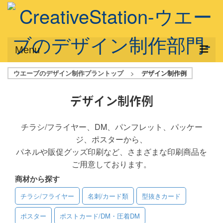
Menu
ウエーブのデザイン制作プラントップ
>
デザイン制作例
サービス概要
デザインプラン
デザイン制作例
デザインアシスト
チラシ/フライヤー、DM、パンフレット、パッケー
ジ、ポスターから、
フルデザイン
パネルや販促グッズ印刷など、さまざまな印刷商品を
データ修正
ご用意しております。
商材から探す
写真からイラスト作成
チラシ/フライヤー
名刺/カード類
型抜きカード
デザイン制作例
ポスター
ポストカード/DM・圧着DM
ご利用料金