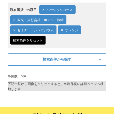
現在選択中の項目
ベーシックコース
観光・旅行会社・ホテル・旅館
セミナー・シンポジウム
オレンジ
検索条件をリセット
検索条件から探す
キーワードから探す
事例数：0件
検索
下記一覧から画像をクリックすると、各制作例の詳細ページへ移
動します
制作プランで探す
デザインアシスト
ベーシックコース