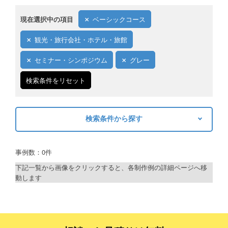
現在選択中の項目
ベーシックコース
観光・旅行会社・ホテル・旅館
セミナー・シンポジウム
グレー
検索条件をリセット
検索条件から探す
キーワードから探す
事例数：0件
検索
下記一覧から画像をクリックすると、各制作例の詳細ページへ移
動します
制作プランで探す
デザインアシスト
ベーシックコース