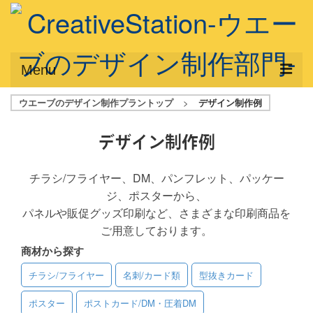
Menu
ウエーブのデザイン制作プラントップ
>
デザイン制作例
サービス概要
デザインプラン
デザイン制作例
デザインアシスト
チラシ/フライヤー、DM、パンフレット、パッケー
ジ、ポスターから、
フルデザイン
パネルや販促グッズ印刷など、さまざまな印刷商品を
データ修正
ご用意しております。
商材から探す
写真からイラスト作成
チラシ/フライヤー
名刺/カード類
型抜きカード
デザイン制作例
ポスター
ポストカード/DM・圧着DM
ご利用料金