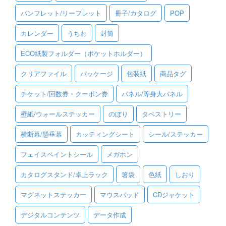
パンフレット/リーフレット
冊子/カタログ
POP
ご利用ガイド
カレンダー
うちわ
封筒
ご利用の流れ
ECO紙製フォルダー（ポケットホルダー）
ご注文方法について
クリアファイル
パッケージ
包装紙
商品タグ
キャンセルについて
チケット/回数券・クーポン券
パネル/等身大パネル
FAQ（よくあるご質問）
壁紙/ウォールステッカー
のぼり
タペストリー
資料をダウンロード
横断幕/懸垂幕
カッティングシート
シール/ステッカー
ご利用規約
フェイスペイントシール
メガホン
お見積り・お問合せ
カタログスタンド/卓上ラック
箸袋
色紙
しおり
マグネットステッカー
マウスパッド
CDジャケット
デジタルコンテンツ
データ作成