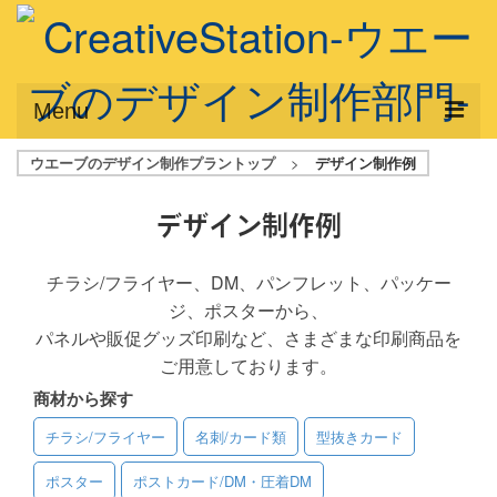
Menu
ウエーブのデザイン制作プラントップ
>
デザイン制作例
サービス概要
デザインプラン
デザイン制作例
デザインアシスト
チラシ/フライヤー、DM、パンフレット、パッケー
ジ、ポスターから、
フルデザイン
パネルや販促グッズ印刷など、さまざまな印刷商品を
データ修正
ご用意しております。
商材から探す
写真からイラスト作成
チラシ/フライヤー
名刺/カード類
型抜きカード
デザイン制作例
ポスター
ポストカード/DM・圧着DM
ご利用料金