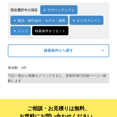
現在選択中の項目
デザインアシスト
観光・旅行会社・ホテル・旅館
ビジネスシーン
レッド
検索条件をリセット
検索条件から探す
キーワードから探す
事例数：0件
検索
下記一覧から画像をクリックすると、各制作例の詳細ページへ移
動します
制作プランで探す
デザインアシスト
ベーシックコース
ご相談・お見積りは無料、
お気軽にお問い合わせください。
シルバーコース