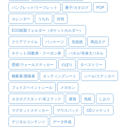
パンフレット/リーフレット
冊子/カタログ
POP
ご利用ガイド
カレンダー
うちわ
封筒
ご利用の流れ
ECO紙製フォルダー（ポケットホルダー）
ご注文方法について
クリアファイル
パッケージ
包装紙
商品タグ
キャンセルについて
チケット/回数券・クーポン券
パネル/等身大パネル
FAQ（よくあるご質問）
壁紙/ウォールステッカー
のぼり
タペストリー
資料をダウンロード
横断幕/懸垂幕
カッティングシート
シール/ステッカー
ご利用規約
フェイスペイントシール
メガホン
お見積り・お問合せ
カタログスタンド/卓上ラック
箸袋
色紙
しおり
マグネットステッカー
マウスパッド
CDジャケット
デジタルコンテンツ
データ作成