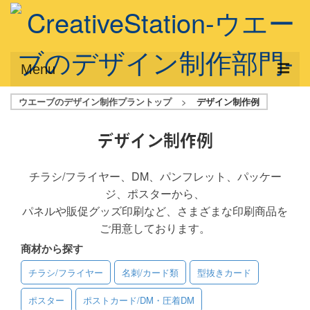
Menu
ウエーブのデザイン制作プラントップ
>
デザイン制作例
サービス概要
デザインプラン
デザイン制作例
デザインアシスト
チラシ/フライヤー、DM、パンフレット、パッケー
ジ、ポスターから、
フルデザイン
パネルや販促グッズ印刷など、さまざまな印刷商品を
データ修正
ご用意しております。
商材から探す
写真からイラスト作成
チラシ/フライヤー
名刺/カード類
型抜きカード
デザイン制作例
ポスター
ポストカード/DM・圧着DM
ご利用料金