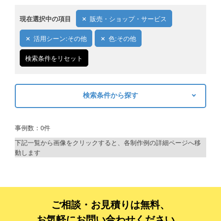
現在選択中の項目
販売・ショップ・サービス
活用シーン:その他
色:その他
検索条件をリセット
検索条件から探す
キーワードから探す
事例数：0件
検索
下記一覧から画像をクリックすると、各制作例の詳細ページへ移
動します
制作プランで探す
デザインアシスト
ベーシックコース
ご相談・お見積りは無料、
お気軽にお問い合わせください。
シルバーコース