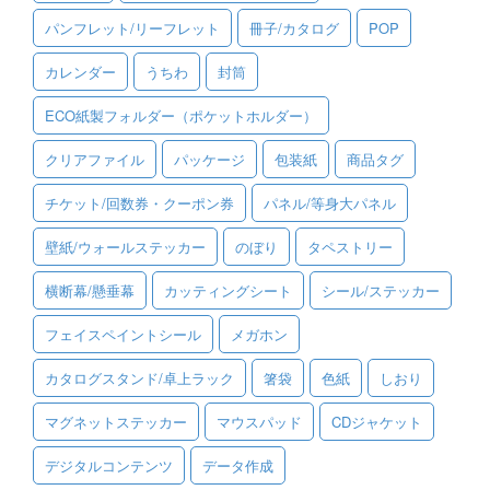
パンフレット/リーフレット
冊子/カタログ
POP
ご利用ガイド
カレンダー
うちわ
封筒
ご利用の流れ
ECO紙製フォルダー（ポケットホルダー）
ご注文方法について
クリアファイル
パッケージ
包装紙
商品タグ
キャンセルについて
チケット/回数券・クーポン券
パネル/等身大パネル
FAQ（よくあるご質問）
壁紙/ウォールステッカー
のぼり
タペストリー
資料をダウンロード
横断幕/懸垂幕
カッティングシート
シール/ステッカー
ご利用規約
フェイスペイントシール
メガホン
お見積り・お問合せ
カタログスタンド/卓上ラック
箸袋
色紙
しおり
マグネットステッカー
マウスパッド
CDジャケット
デジタルコンテンツ
データ作成