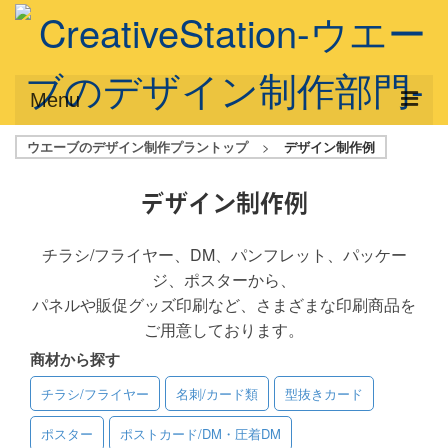
Menu
ウエーブのデザイン制作プラントップ
>
デザイン制作例
サービス概要
デザインプラン
デザイン制作例
デザインアシスト
チラシ/フライヤー、DM、パンフレット、パッケー
ジ、ポスターから、
フルデザイン
パネルや販促グッズ印刷など、さまざまな印刷商品を
データ修正
ご用意しております。
商材から探す
写真からイラスト作成
チラシ/フライヤー
名刺/カード類
型抜きカード
デザイン制作例
ポスター
ポストカード/DM・圧着DM
ご利用料金