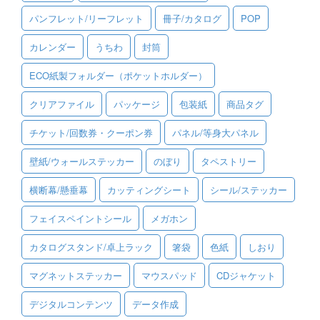
パンフレット/リーフレット
冊子/カタログ
POP
ご利用ガイド
カレンダー
うちわ
封筒
ご利用の流れ
ECO紙製フォルダー（ポケットホルダー）
ご注文方法について
クリアファイル
パッケージ
包装紙
商品タグ
キャンセルについて
チケット/回数券・クーポン券
パネル/等身大パネル
FAQ（よくあるご質問）
壁紙/ウォールステッカー
のぼり
タペストリー
資料をダウンロード
横断幕/懸垂幕
カッティングシート
シール/ステッカー
ご利用規約
フェイスペイントシール
メガホン
お見積り・お問合せ
カタログスタンド/卓上ラック
箸袋
色紙
しおり
マグネットステッカー
マウスパッド
CDジャケット
デジタルコンテンツ
データ作成