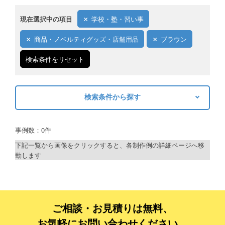
現在選択中の項目
学校・塾・習い事
商品・ノベルティグッズ・店舗用品
ブラウン
検索条件をリセット
検索条件から探す
キーワードから探す
事例数：0件
検索
下記一覧から画像をクリックすると、各制作例の詳細ページへ移
動します
制作プランで探す
デザインアシスト
ベーシックコース
ご相談・お見積りは無料、
お気軽にお問い合わせください。
シルバーコース