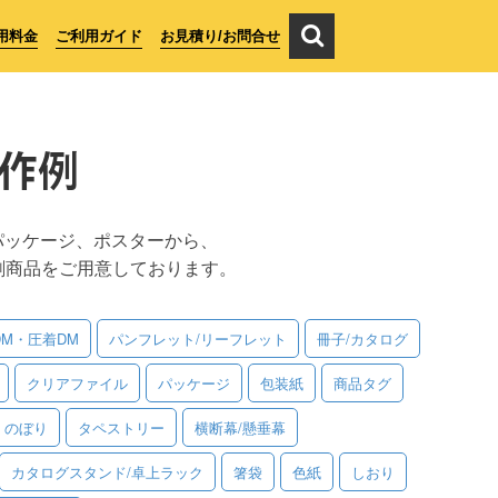
用料金
ご利用ガイド
お見積り/お問合せ
作例
パッケージ、ポスターから、
刷商品をご用意しております。
DM・圧着DM
パンフレット/リーフレット
冊子/カタログ
クリアファイル
パッケージ
包装紙
商品タグ
のぼり
タペストリー
横断幕/懸垂幕
カタログスタンド/卓上ラック
箸袋
色紙
しおり