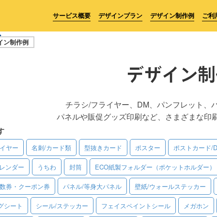
サービス概要
デザインプラン
デザイン制作例
ご利
イン制作例
デザイン制
チラシ/フライヤー、DM、パンフレット、
パネルや販促グッズ印刷など、さまざまな印
す
ライヤー
名刺/カード類
型抜きカード
ポスター
ポストカード/
レンダー
うちわ
封筒
ECO紙製フォルダー（ポケットホルダー）
回数券・クーポン券
パネル/等身大パネル
壁紙/ウォールステッカー
グシート
シール/ステッカー
フェイスペイントシール
メガホン