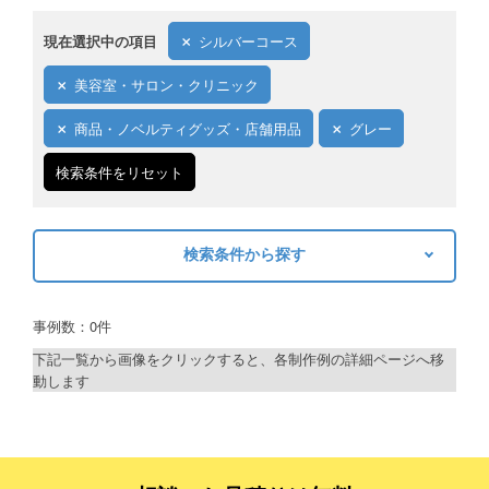
現在選択中の項目
シルバーコース
美容室・サロン・クリニック
商品・ノベルティグッズ・店舗用品
グレー
検索条件をリセット
検索条件から探す
キーワードから探す
事例数：0件
検索
下記一覧から画像をクリックすると、各制作例の詳細ページへ移
動します
制作プランで探す
デザインアシスト
ベーシックコース