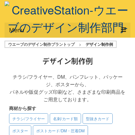
Menu
ウエーブのデザイン制作プラントップ
>
デザイン制作例
サービス概要
デザインプラン
デザイン制作例
デザインアシスト
チラシ/フライヤー、DM、パンフレット、パッケー
ジ、ポスターから、
フルデザイン
パネルや販促グッズ印刷など、さまざまな印刷商品を
データ修正
ご用意しております。
商材から探す
写真からイラスト作成
チラシ/フライヤー
名刺/カード類
型抜きカード
デザイン制作例
ポスター
ポストカード/DM・圧着DM
ご利用料金