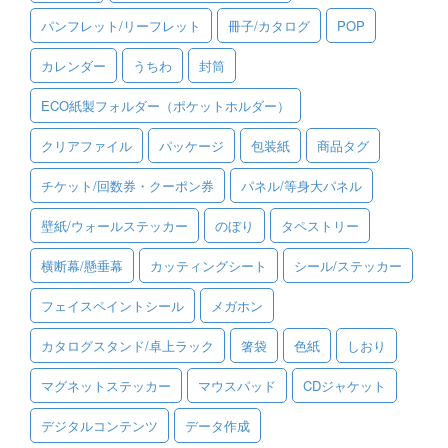
パンフレット/リーフレット
冊子/カタログ
POP
ご利用ガイド
カレンダー
うちわ
封筒
ご利用の流れ
ECO紙製フォルダー（ポケットホルダー）
ご注文方法について
クリアファイル
パッケージ
包装紙
商品タグ
キャンセルについて
チケット/回数券・クーポン券
パネル/等身大パネル
FAQ（よくあるご質問）
壁紙/ウォールステッカー
のぼり
タペストリー
資料をダウンロード
横断幕/懸垂幕
カッティングシート
シール/ステッカー
ご利用規約
フェイスペイントシール
メガホン
お見積り・お問合せ
カタログスタンド/卓上ラック
箸袋
色紙
しおり
マグネットステッカー
マウスパッド
CDジャケット
デジタルコンテンツ
データ作成