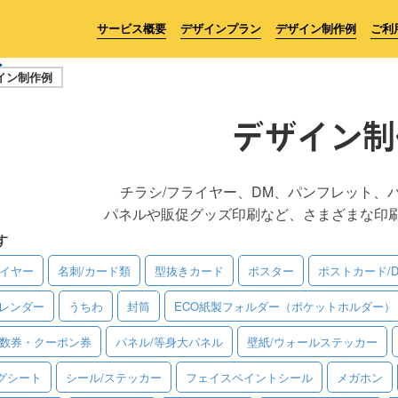
サービス概要
デザインプラン
デザイン制作例
ご利
イン制作例
デザイン制
チラシ/フライヤー、DM、パンフレット、
パネルや販促グッズ印刷など、さまざまな印
す
ライヤー
名刺/カード類
型抜きカード
ポスター
ポストカード/
レンダー
うちわ
封筒
ECO紙製フォルダー（ポケットホルダー）
回数券・クーポン券
パネル/等身大パネル
壁紙/ウォールステッカー
グシート
シール/ステッカー
フェイスペイントシール
メガホン