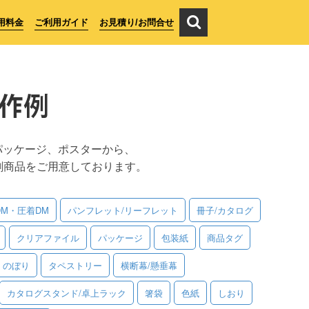
用料金
ご利用ガイド
お見積り/お問合せ
作例
パッケージ、ポスターから、
刷商品をご用意しております。
DM・圧着DM
パンフレット/リーフレット
冊子/カタログ
クリアファイル
パッケージ
包装紙
商品タグ
のぼり
タペストリー
横断幕/懸垂幕
カタログスタンド/卓上ラック
箸袋
色紙
しおり