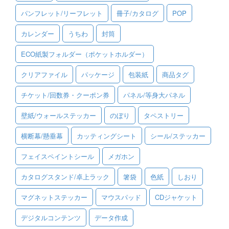
パンフレット/リーフレット
冊子/カタログ
POP
ご利用ガイド
カレンダー
うちわ
封筒
ご利用の流れ
ECO紙製フォルダー（ポケットホルダー）
ご注文方法について
クリアファイル
パッケージ
包装紙
商品タグ
キャンセルについて
チケット/回数券・クーポン券
パネル/等身大パネル
FAQ（よくあるご質問）
壁紙/ウォールステッカー
のぼり
タペストリー
資料をダウンロード
横断幕/懸垂幕
カッティングシート
シール/ステッカー
ご利用規約
フェイスペイントシール
メガホン
お見積り・お問合せ
カタログスタンド/卓上ラック
箸袋
色紙
しおり
マグネットステッカー
マウスパッド
CDジャケット
デジタルコンテンツ
データ作成