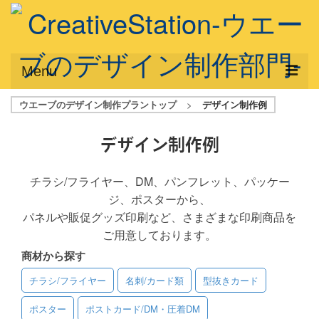
Menu
ウエーブのデザイン制作プラントップ
>
デザイン制作例
サービス概要
デザインプラン
デザイン制作例
デザインアシスト
チラシ/フライヤー、DM、パンフレット、パッケー
ジ、ポスターから、
フルデザイン
パネルや販促グッズ印刷など、さまざまな印刷商品を
データ修正
ご用意しております。
商材から探す
写真からイラスト作成
チラシ/フライヤー
名刺/カード類
型抜きカード
デザイン制作例
ポスター
ポストカード/DM・圧着DM
ご利用料金