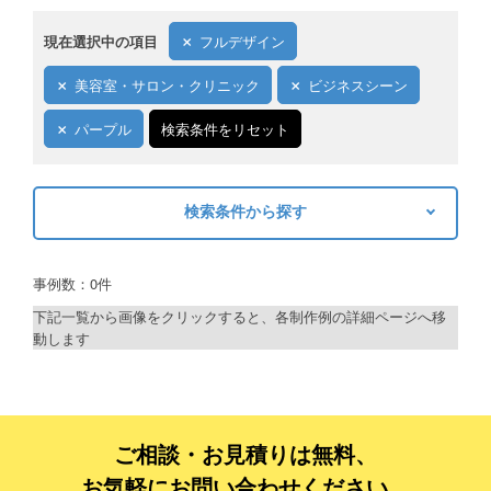
現在選択中の項目
フルデザイン
美容室・サロン・クリニック
ビジネスシーン
パープル
検索条件をリセット
検索条件から探す
キーワードから探す
事例数：0件
検索
下記一覧から画像をクリックすると、各制作例の詳細ページへ移
動します
制作プランで探す
デザインアシスト
ベーシックコース
ご相談・お見積りは無料、
お気軽にお問い合わせください。
シルバーコース