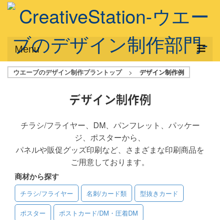
Menu
ウエーブのデザイン制作プラントップ
>
デザイン制作例
サービス概要
デザインプラン
デザイン制作例
デザインアシスト
チラシ/フライヤー、DM、パンフレット、パッケー
ジ、ポスターから、
フルデザイン
パネルや販促グッズ印刷など、さまざまな印刷商品を
データ修正
ご用意しております。
商材から探す
写真からイラスト作成
チラシ/フライヤー
名刺/カード類
型抜きカード
デザイン制作例
ポスター
ポストカード/DM・圧着DM
ご利用料金