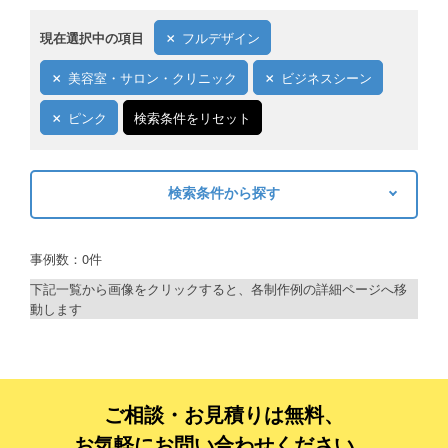
現在選択中の項目
フルデザイン
美容室・サロン・クリニック
ビジネスシーン
ピンク
検索条件をリセット
検索条件から探す
キーワードから探す
事例数：0件
検索
下記一覧から画像をクリックすると、各制作例の詳細ページへ移
動します
制作プランで探す
デザインアシスト
ベーシックコース
ご相談・お見積りは無料、
お気軽にお問い合わせください。
シルバーコース