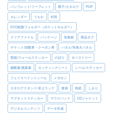
パンフレット/リーフレット
冊子/カタログ
POP
ご利用ガイド
カレンダー
うちわ
封筒
ご利用の流れ
ECO紙製フォルダー（ポケットホルダー）
ご注文方法について
クリアファイル
パッケージ
包装紙
商品タグ
キャンセルについて
チケット/回数券・クーポン券
パネル/等身大パネル
FAQ（よくあるご質問）
壁紙/ウォールステッカー
のぼり
タペストリー
資料をダウンロード
横断幕/懸垂幕
カッティングシート
シール/ステッカー
ご利用規約
フェイスペイントシール
メガホン
お見積り・お問合せ
カタログスタンド/卓上ラック
箸袋
色紙
しおり
マグネットステッカー
マウスパッド
CDジャケット
デジタルコンテンツ
データ作成