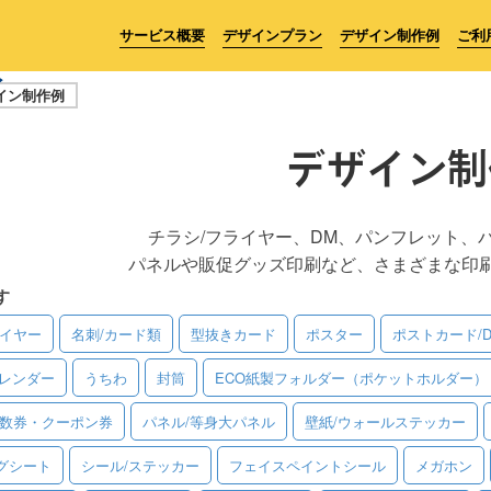
サービス概要
デザインプラン
デザイン制作例
ご利
イン制作例
デザイン制
チラシ/フライヤー、DM、パンフレット、
パネルや販促グッズ印刷など、さまざまな印
す
ライヤー
名刺/カード類
型抜きカード
ポスター
ポストカード/
レンダー
うちわ
封筒
ECO紙製フォルダー（ポケットホルダー）
回数券・クーポン券
パネル/等身大パネル
壁紙/ウォールステッカー
グシート
シール/ステッカー
フェイスペイントシール
メガホン