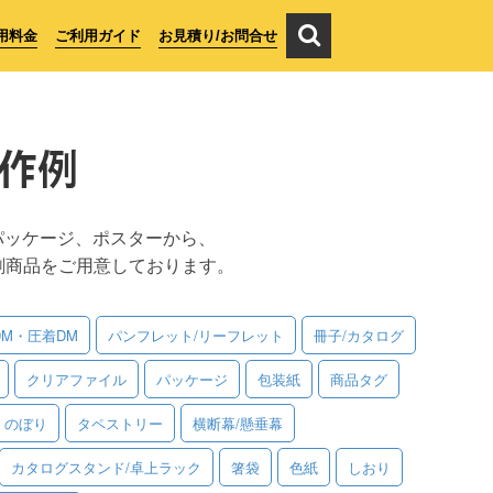
用料金
ご利用ガイド
お見積り/お問合せ
作例
パッケージ、ポスターから、
刷商品をご用意しております。
DM・圧着DM
パンフレット/リーフレット
冊子/カタログ
クリアファイル
パッケージ
包装紙
商品タグ
のぼり
タペストリー
横断幕/懸垂幕
カタログスタンド/卓上ラック
箸袋
色紙
しおり