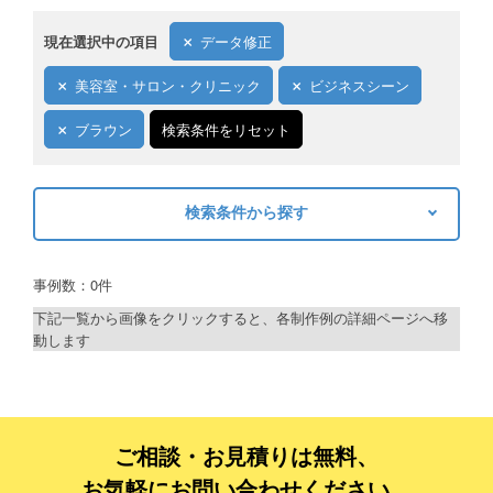
現在選択中の項目
データ修正
美容室・サロン・クリニック
ビジネスシーン
ブラウン
検索条件をリセット
検索条件から探す
キーワードから探す
事例数：0件
検索
下記一覧から画像をクリックすると、各制作例の詳細ページへ移
動します
制作プランで探す
デザインアシスト
ベーシックコース
ご相談・お見積りは無料、
お気軽にお問い合わせください。
シルバーコース