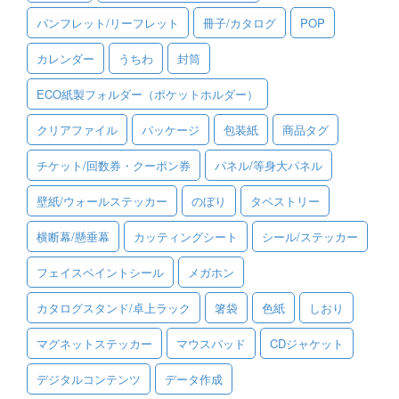
パンフレット/リーフレット
冊子/カタログ
POP
ご利用ガイド
カレンダー
うちわ
封筒
ご利用の流れ
ECO紙製フォルダー（ポケットホルダー）
ご注文方法について
クリアファイル
パッケージ
包装紙
商品タグ
キャンセルについて
チケット/回数券・クーポン券
パネル/等身大パネル
FAQ（よくあるご質問）
壁紙/ウォールステッカー
のぼり
タペストリー
資料をダウンロード
横断幕/懸垂幕
カッティングシート
シール/ステッカー
ご利用規約
フェイスペイントシール
メガホン
お見積り・お問合せ
カタログスタンド/卓上ラック
箸袋
色紙
しおり
マグネットステッカー
マウスパッド
CDジャケット
デジタルコンテンツ
データ作成