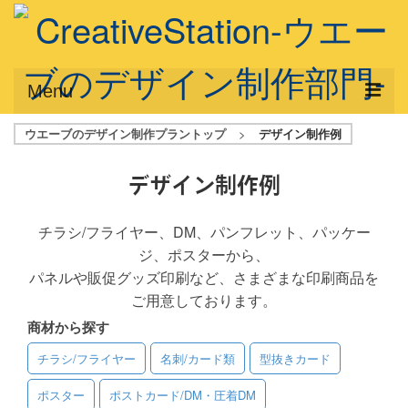
Menu
ウエーブのデザイン制作プラントップ
>
デザイン制作例
サービス概要
デザインプラン
デザイン制作例
デザインアシスト
チラシ/フライヤー、DM、パンフレット、パッケー
ジ、ポスターから、
フルデザイン
パネルや販促グッズ印刷など、さまざまな印刷商品を
データ修正
ご用意しております。
商材から探す
写真からイラスト作成
チラシ/フライヤー
名刺/カード類
型抜きカード
デザイン制作例
ポスター
ポストカード/DM・圧着DM
ご利用料金