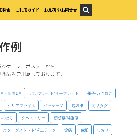
用料金
ご利用ガイド
お見積り/お問合せ
作例
パッケージ、ポスターから、
刷商品をご用意しております。
DM・圧着DM
パンフレット/リーフレット
冊子/カタログ
クリアファイル
パッケージ
包装紙
商品タグ
のぼり
タペストリー
横断幕/懸垂幕
カタログスタンド/卓上ラック
箸袋
色紙
しおり