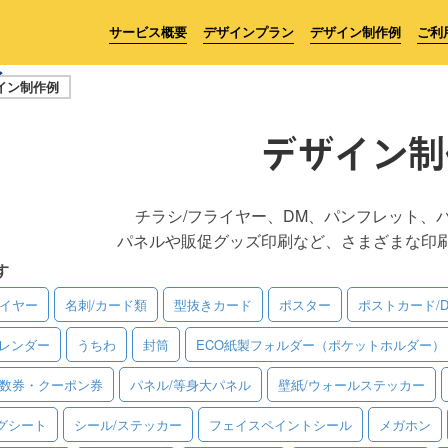
サービス概要
デザインプラン
デザイン制作例
ご利
イン制作例
デザイン制
チラシ/フライヤー、DM、パンフレット、
パネルや販促グッズ印刷など、さまざまな印
す
ライヤー
名刺/カード類
型抜きカード
ポスター
ポストカード/
レンダー
うちわ
封筒
ECO紙製フォルダー（ポケットホルダー）
回数券・クーポン券
パネル/等身大パネル
壁紙/ウォールステッカー
グシート
シール/ステッカー
フェイスペイントシール
メガホン