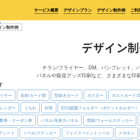
サービス概要
デザインプラン
デザイン制作例
ご利
イン制作例
デザイン制
チラシ/フライヤー、DM、パンフレット、
パネルや販促グッズ印刷など、さまざまな印
す
ライヤー
名刺/カード類
型抜きカード
ポスター
ポストカード/
レンダー
うちわ
封筒
ECO紙製フォルダー（ポケットホルダー）
回数券・クーポン券
パネル/等身大パネル
壁紙/ウォールステッカー
グシート
シール/ステッカー
フェイスペイントシール
メガホン