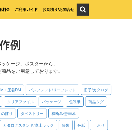
用料金
ご利用ガイド
お見積り/お問合せ
作例
パッケージ、ポスターから、
刷商品をご用意しております。
DM・圧着DM
パンフレット/リーフレット
冊子/カタログ
クリアファイル
パッケージ
包装紙
商品タグ
のぼり
タペストリー
横断幕/懸垂幕
カタログスタンド/卓上ラック
箸袋
色紙
しおり