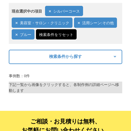
現在選択中の項目
シルバーコース
美容室・サロン・クリニック
活用シーン:その他
ブルー
検索条件をリセット
検索条件から探す
キーワードから探す
事例数：0件
検索
下記一覧から画像をクリックすると、各制作例の詳細ページへ移
動します
制作プランで探す
デザインアシスト
ベーシックコース
ご相談・お見積りは無料、
お気軽にお問い合わせください。
シルバーコース