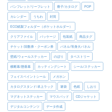
パンフレット/リーフレット
冊子/カタログ
POP
ご利用ガイド
カレンダー
うちわ
封筒
ご利用の流れ
ECO紙製フォルダー（ポケットホルダー）
ご注文方法について
クリアファイル
パッケージ
包装紙
商品タグ
キャンセルについて
チケット/回数券・クーポン券
パネル/等身大パネル
FAQ（よくあるご質問）
壁紙/ウォールステッカー
のぼり
タペストリー
資料をダウンロード
横断幕/懸垂幕
カッティングシート
シール/ステッカー
ご利用規約
フェイスペイントシール
メガホン
お見積り・お問合せ
カタログスタンド/卓上ラック
箸袋
色紙
しおり
マグネットステッカー
マウスパッド
CDジャケット
デジタルコンテンツ
データ作成