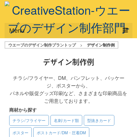
Menu
ウエーブのデザイン制作プラントップ
>
デザイン制作例
サービス概要
デザインプラン
デザイン制作例
デザインアシスト
チラシ/フライヤー、DM、パンフレット、パッケー
ジ、ポスターから、
フルデザイン
パネルや販促グッズ印刷など、さまざまな印刷商品を
データ修正
ご用意しております。
商材から探す
写真からイラスト作成
チラシ/フライヤー
名刺/カード類
型抜きカード
デザイン制作例
ポスター
ポストカード/DM・圧着DM
ご利用料金