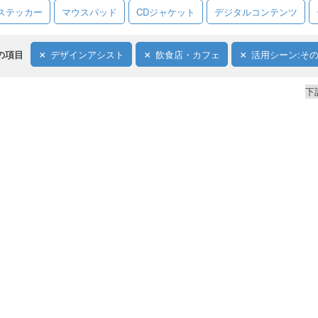
ステッカー
マウスパッド
CDジャケット
デジタルコンテンツ
の項目
デザインアシスト
飲食店・カフェ
活用シーン:そ
下