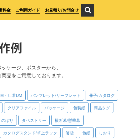
用料金
ご利用ガイド
お見積り/お問合せ
作例
パッケージ、ポスターから、
刷商品をご用意しております。
DM・圧着DM
パンフレット/リーフレット
冊子/カタログ
クリアファイル
パッケージ
包装紙
商品タグ
のぼり
タペストリー
横断幕/懸垂幕
カタログスタンド/卓上ラック
箸袋
色紙
しおり