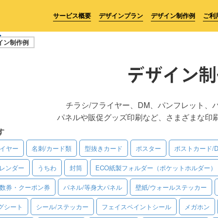
サービス概要
デザインプラン
デザイン制作例
ご利
イン制作例
デザイン制
チラシ/フライヤー、DM、パンフレット、
パネルや販促グッズ印刷など、さまざまな印
す
ライヤー
名刺/カード類
型抜きカード
ポスター
ポストカード/
レンダー
うちわ
封筒
ECO紙製フォルダー（ポケットホルダー）
回数券・クーポン券
パネル/等身大パネル
壁紙/ウォールステッカー
グシート
シール/ステッカー
フェイスペイントシール
メガホン