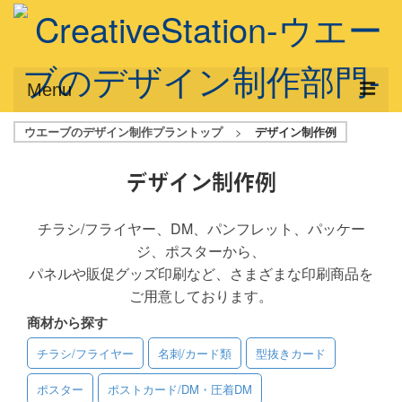
Menu
ウエーブのデザイン制作プラントップ
>
デザイン制作例
サービス概要
デザインプラン
デザイン制作例
デザインアシスト
チラシ/フライヤー、DM、パンフレット、パッケー
ジ、ポスターから、
フルデザイン
パネルや販促グッズ印刷など、さまざまな印刷商品を
データ修正
ご用意しております。
商材から探す
写真からイラスト作成
チラシ/フライヤー
名刺/カード類
型抜きカード
デザイン制作例
ポスター
ポストカード/DM・圧着DM
ご利用料金