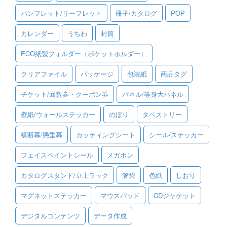
パンフレット/リーフレット
冊子/カタログ
POP
ご利用ガイド
カレンダー
うちわ
封筒
ご利用の流れ
ECO紙製フォルダー（ポケットホルダー）
ご注文方法について
クリアファイル
パッケージ
包装紙
商品タグ
キャンセルについて
チケット/回数券・クーポン券
パネル/等身大パネル
FAQ（よくあるご質問）
壁紙/ウォールステッカー
のぼり
タペストリー
資料をダウンロード
横断幕/懸垂幕
カッティングシート
シール/ステッカー
ご利用規約
フェイスペイントシール
メガホン
お見積り・お問合せ
カタログスタンド/卓上ラック
箸袋
色紙
しおり
マグネットステッカー
マウスパッド
CDジャケット
デジタルコンテンツ
データ作成