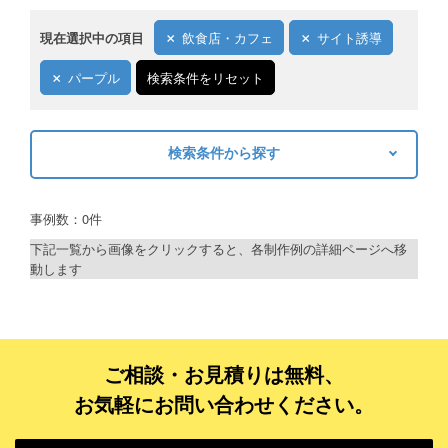
現在選択中の項目
飲食店・カフェ
サイト誘導
パープル
検索条件をリセット
検索条件から探す
キーワードから探す
事例数：0件
検索
下記一覧から画像をクリックすると、各制作例の詳細ページへ移
動します
制作プランで探す
デザインアシスト
ベーシックコース
ご相談・お見積りは無料、
お気軽にお問い合わせください。
シルバーコース
ゴールドコース