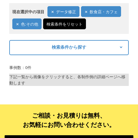
現在選択中の項目
データ修正
飲食店・カフェ
色:その他
検索条件をリセット
検索条件から探す
キーワードから探す
事例数：0件
検索
下記一覧から画像をクリックすると、各制作例の詳細ページへ移
動します
制作プランで探す
デザインアシスト
ベーシックコース
ご相談・お見積りは無料、
お気軽にお問い合わせください。
シルバーコース
ゴールドコース