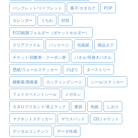
パンフレット/リーフレット
冊子/カタログ
POP
ご利用ガイド
カレンダー
うちわ
封筒
ご利用の流れ
ECO紙製フォルダー（ポケットホルダー）
ご注文方法について
クリアファイル
パッケージ
包装紙
商品タグ
キャンセルについて
チケット/回数券・クーポン券
パネル/等身大パネル
FAQ（よくあるご質問）
壁紙/ウォールステッカー
のぼり
タペストリー
資料をダウンロード
横断幕/懸垂幕
カッティングシート
シール/ステッカー
ご利用規約
フェイスペイントシール
メガホン
お見積り・お問合せ
カタログスタンド/卓上ラック
箸袋
色紙
しおり
マグネットステッカー
マウスパッド
CDジャケット
デジタルコンテンツ
データ作成