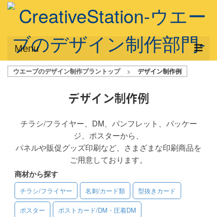
Menu
ウエーブのデザイン制作プラントップ
>
デザイン制作例
サービス概要
デザインプラン
デザイン制作例
デザインアシスト
チラシ/フライヤー、DM、パンフレット、パッケー
ジ、ポスターから、
フルデザイン
パネルや販促グッズ印刷など、さまざまな印刷商品を
データ修正
ご用意しております。
商材から探す
写真からイラスト作成
チラシ/フライヤー
名刺/カード類
型抜きカード
デザイン制作例
ポスター
ポストカード/DM・圧着DM
ご利用料金