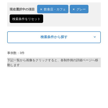
現在選択中の項目
飲食店・カフェ
グレー
検索条件をリセット
検索条件から探す
キーワードから探す
事例数：3件
検索
下記一覧から画像をクリックすると、各制作例の詳細ページへ移
動します
制作プランで探す
デザインアシスト
ベーシックコース
シルバーコース
ゴールドコース