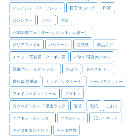
パンフレット/リーフレット
冊子/カタログ
POP
ご利用ガイド
カレンダー
うちわ
封筒
ご利用の流れ
ECO紙製フォルダー（ポケットホルダー）
ご注文方法について
クリアファイル
パッケージ
包装紙
商品タグ
キャンセルについて
チケット/回数券・クーポン券
パネル/等身大パネル
FAQ（よくあるご質問）
壁紙/ウォールステッカー
のぼり
タペストリー
資料をダウンロード
横断幕/懸垂幕
カッティングシート
シール/ステッカー
ご利用規約
フェイスペイントシール
メガホン
お見積り・お問合せ
カタログスタンド/卓上ラック
箸袋
色紙
しおり
マグネットステッカー
マウスパッド
CDジャケット
デジタルコンテンツ
データ作成