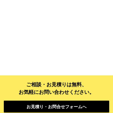
フルデザイン
データ修正
ジャンルで探す
販売・ショップ・サービス
飲食店・カフェ
観光・旅行会社・ホテル・旅館
学校・塾・習い事
コンサート・ライブ・演劇
ご相談・お見積りは無料、
美容室・サロン・クリニック
お気軽にお問い合わせください。
その他
お見積り・お問合せフォームへ