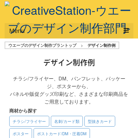
Menu
ウエーブのデザイン制作プラントップ
>
デザイン制作例
サービス概要
デザインプラン
デザイン制作例
デザインアシスト
チラシ/フライヤー、DM、パンフレット、パッケー
ジ、ポスターから、
フルデザイン
パネルや販促グッズ印刷など、さまざまな印刷商品を
データ修正
ご用意しております。
商材から探す
写真からイラスト作成
チラシ/フライヤー
名刺/カード類
型抜きカード
デザイン制作例
ポスター
ポストカード/DM・圧着DM
ご利用料金