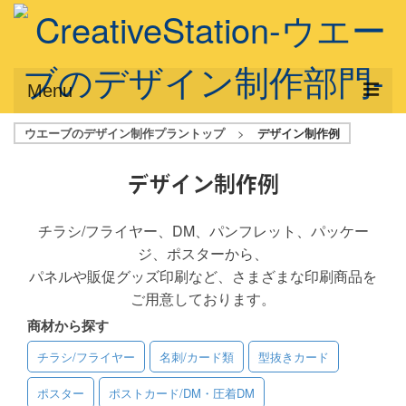
Menu
ウエーブのデザイン制作プラントップ
>
デザイン制作例
サービス概要
デザインプラン
デザイン制作例
デザインアシスト
チラシ/フライヤー、DM、パンフレット、パッケー
ジ、ポスターから、
フルデザイン
パネルや販促グッズ印刷など、さまざまな印刷商品を
データ修正
ご用意しております。
商材から探す
写真からイラスト作成
チラシ/フライヤー
名刺/カード類
型抜きカード
デザイン制作例
ポスター
ポストカード/DM・圧着DM
ご利用料金