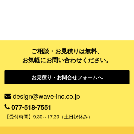
ゴールドコース
フルデザイン
データ修正
ジャンルで探す
ご相談・お見積りは無料、
お気軽にお問い合わせください。
販売・ショップ・サービス
飲食店・カフェ
お見積り・お問合せフォームへ
観光・旅行会社・ホテル・旅館
design@wave-inc.co.jp
学校・塾・習い事
077-518-7551
コンサート・ライブ・演劇
【受付時間】9:30～17:30（土日祝休み）
美容室・サロン・クリニック
その他