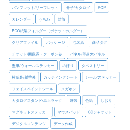
パンフレット/リーフレット
冊子/カタログ
POP
ご利用ガイド
カレンダー
うちわ
封筒
ご利用の流れ
ECO紙製フォルダー（ポケットホルダー）
ご注文方法について
クリアファイル
パッケージ
包装紙
商品タグ
キャンセルについて
チケット/回数券・クーポン券
パネル/等身大パネル
FAQ（よくあるご質問）
壁紙/ウォールステッカー
のぼり
タペストリー
資料をダウンロード
横断幕/懸垂幕
カッティングシート
シール/ステッカー
ご利用規約
フェイスペイントシール
メガホン
お見積り・お問合せ
カタログスタンド/卓上ラック
箸袋
色紙
しおり
マグネットステッカー
マウスパッド
CDジャケット
デジタルコンテンツ
データ作成