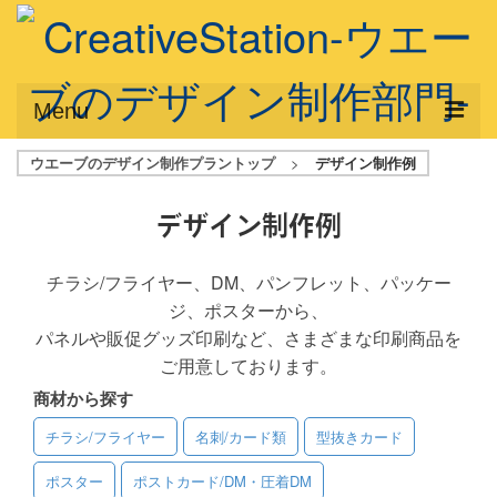
Menu
ウエーブのデザイン制作プラントップ
>
デザイン制作例
サービス概要
デザインプラン
デザイン制作例
デザインアシスト
チラシ/フライヤー、DM、パンフレット、パッケー
ジ、ポスターから、
フルデザイン
パネルや販促グッズ印刷など、さまざまな印刷商品を
データ修正
ご用意しております。
商材から探す
写真からイラスト作成
チラシ/フライヤー
名刺/カード類
型抜きカード
デザイン制作例
ポスター
ポストカード/DM・圧着DM
ご利用料金