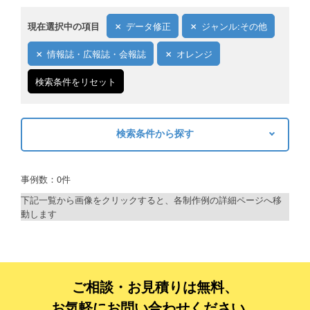
現在選択中の項目
データ修正
ジャンル:その他
情報誌・広報誌・会報誌
オレンジ
検索条件をリセット
検索条件から探す
キーワードから探す
事例数：0件
検索
下記一覧から画像をクリックすると、各制作例の詳細ページへ移
動します
制作プランで探す
デザインアシスト
ベーシックコース
ご相談・お見積りは無料、
お気軽にお問い合わせください。
シルバーコース