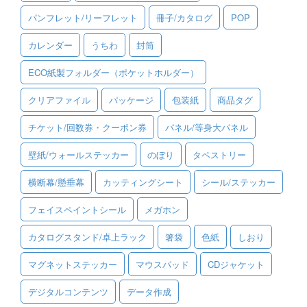
パンフレット/リーフレット
冊子/カタログ
POP
ご利用ガイド
カレンダー
うちわ
封筒
ご利用の流れ
ECO紙製フォルダー（ポケットホルダー）
ご注文方法について
クリアファイル
パッケージ
包装紙
商品タグ
キャンセルについて
チケット/回数券・クーポン券
パネル/等身大パネル
FAQ（よくあるご質問）
壁紙/ウォールステッカー
のぼり
タペストリー
資料をダウンロード
横断幕/懸垂幕
カッティングシート
シール/ステッカー
ご利用規約
フェイスペイントシール
メガホン
お見積り・お問合せ
カタログスタンド/卓上ラック
箸袋
色紙
しおり
マグネットステッカー
マウスパッド
CDジャケット
デジタルコンテンツ
データ作成