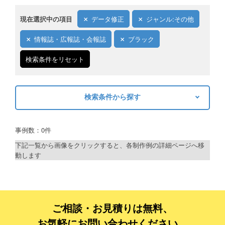
現在選択中の項目
データ修正
ジャンル:その他
情報誌・広報誌・会報誌
ブラック
検索条件をリセット
検索条件から探す
キーワードから探す
事例数：0件
検索
下記一覧から画像をクリックすると、各制作例の詳細ページへ移
動します
制作プランで探す
デザインアシスト
ベーシックコース
ご相談・お見積りは無料、
お気軽にお問い合わせください。
シルバーコース