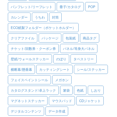
パンフレット/リーフレット
冊子/カタログ
POP
ご利用ガイド
カレンダー
うちわ
封筒
ご利用の流れ
ECO紙製フォルダー（ポケットホルダー）
ご注文方法について
クリアファイル
パッケージ
包装紙
商品タグ
キャンセルについて
チケット/回数券・クーポン券
パネル/等身大パネル
FAQ（よくあるご質問）
壁紙/ウォールステッカー
のぼり
タペストリー
資料をダウンロード
横断幕/懸垂幕
カッティングシート
シール/ステッカー
ご利用規約
フェイスペイントシール
メガホン
お見積り・お問合せ
カタログスタンド/卓上ラック
箸袋
色紙
しおり
マグネットステッカー
マウスパッド
CDジャケット
デジタルコンテンツ
データ作成