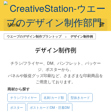
Menu
ウエーブのデザイン制作プラントップ
>
デザイン制作例
サービス概要
デザインプラン
デザイン制作例
デザインアシスト
チラシ/フライヤー、DM、パンフレット、パッケー
ジ、ポスターから、
フルデザイン
パネルや販促グッズ印刷など、さまざまな印刷商品を
データ修正
ご用意しております。
商材から探す
写真からイラスト作成
チラシ/フライヤー
名刺/カード類
型抜きカード
デザイン制作例
ポスター
ポストカード/DM・圧着DM
ご利用料金