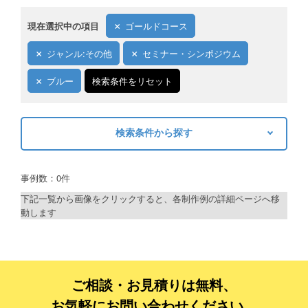
現在選択中の項目
ゴールドコース
ジャンル:その他
セミナー・シンポジウム
ブルー
検索条件をリセット
検索条件から探す
キーワードから探す
事例数：0件
検索
下記一覧から画像をクリックすると、各制作例の詳細ページへ移
動します
制作プランで探す
デザインアシスト
ベーシックコース
ご相談・お見積りは無料、
お気軽にお問い合わせください。
シルバーコース