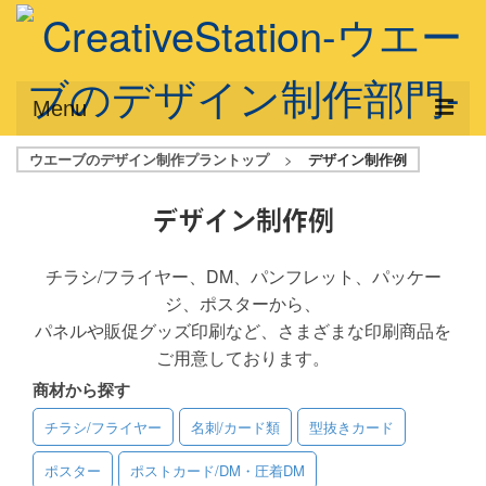
Menu
ウエーブのデザイン制作プラントップ
>
デザイン制作例
サービス概要
デザインプラン
デザイン制作例
デザインアシスト
チラシ/フライヤー、DM、パンフレット、パッケー
ジ、ポスターから、
フルデザイン
パネルや販促グッズ印刷など、さまざまな印刷商品を
データ修正
ご用意しております。
商材から探す
写真からイラスト作成
チラシ/フライヤー
名刺/カード類
型抜きカード
デザイン制作例
ポスター
ポストカード/DM・圧着DM
ご利用料金