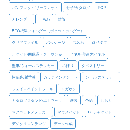
パンフレット/リーフレット
冊子/カタログ
POP
ご利用ガイド
カレンダー
うちわ
封筒
ご利用の流れ
ECO紙製フォルダー（ポケットホルダー）
ご注文方法について
クリアファイル
パッケージ
包装紙
商品タグ
キャンセルについて
チケット/回数券・クーポン券
パネル/等身大パネル
FAQ（よくあるご質問）
壁紙/ウォールステッカー
のぼり
タペストリー
資料をダウンロード
横断幕/懸垂幕
カッティングシート
シール/ステッカー
ご利用規約
フェイスペイントシール
メガホン
お見積り・お問合せ
カタログスタンド/卓上ラック
箸袋
色紙
しおり
マグネットステッカー
マウスパッド
CDジャケット
デジタルコンテンツ
データ作成