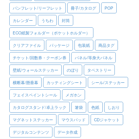
パンフレット/リーフレット
冊子/カタログ
POP
ご利用ガイド
カレンダー
うちわ
封筒
ご利用の流れ
ECO紙製フォルダー（ポケットホルダー）
ご注文方法について
クリアファイル
パッケージ
包装紙
商品タグ
キャンセルについて
チケット/回数券・クーポン券
パネル/等身大パネル
FAQ（よくあるご質問）
壁紙/ウォールステッカー
のぼり
タペストリー
資料をダウンロード
横断幕/懸垂幕
カッティングシート
シール/ステッカー
ご利用規約
フェイスペイントシール
メガホン
お見積り・お問合せ
カタログスタンド/卓上ラック
箸袋
色紙
しおり
マグネットステッカー
マウスパッド
CDジャケット
デジタルコンテンツ
データ作成