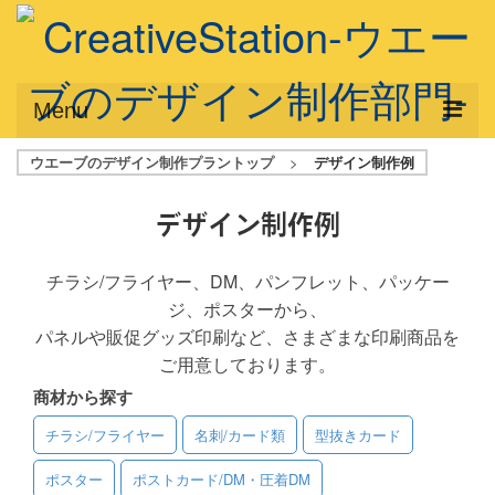
Menu
ウエーブのデザイン制作プラントップ
>
デザイン制作例
サービス概要
デザインプラン
デザイン制作例
デザインアシスト
チラシ/フライヤー、DM、パンフレット、パッケー
ジ、ポスターから、
フルデザイン
パネルや販促グッズ印刷など、さまざまな印刷商品を
データ修正
ご用意しております。
商材から探す
写真からイラスト作成
チラシ/フライヤー
名刺/カード類
型抜きカード
デザイン制作例
ポスター
ポストカード/DM・圧着DM
ご利用料金