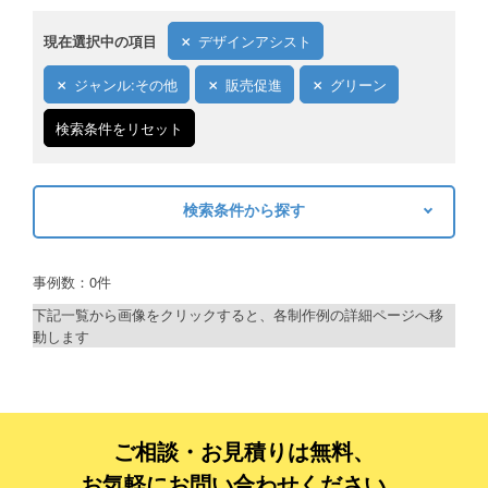
現在選択中の項目
デザインアシスト
ジャンル:その他
販売促進
グリーン
検索条件をリセット
検索条件から探す
キーワードから探す
事例数：0件
検索
下記一覧から画像をクリックすると、各制作例の詳細ページへ移
動します
制作プランで探す
デザインアシスト
ベーシックコース
ご相談・お見積りは無料、
お気軽にお問い合わせください。
シルバーコース