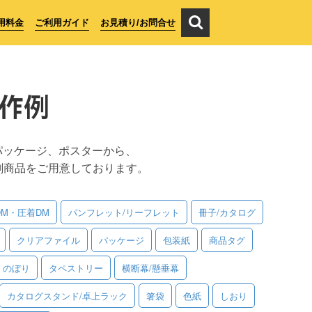
用料金
ご利用ガイド
お見積り/お問合せ
作例
パッケージ、ポスターから、
刷商品をご用意しております。
DM・圧着DM
パンフレット/リーフレット
冊子/カタログ
クリアファイル
パッケージ
包装紙
商品タグ
のぼり
タペストリー
横断幕/懸垂幕
カタログスタンド/卓上ラック
箸袋
色紙
しおり