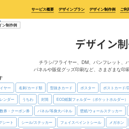
サービス概要
デザインプラン
デザイン制作例
ご利
イン制作例
デザイン制
チラシ/フライヤー、DM、パンフレット、
パネルや販促グッズ印刷など、さまざまな印
す
ライヤー
名刺/カード類
型抜きカード
ポスター
ポストカード/
レンダー
うちわ
封筒
ECO紙製フォルダー（ポケットホルダー）
回数券・クーポン券
パネル/等身大パネル
壁紙/ウォールステッカー
グシート
シール/ステッカー
フェイスペイントシール
メガホン