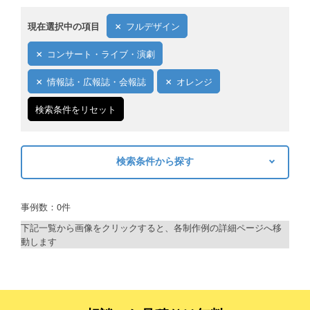
現在選択中の項目
フルデザイン
コンサート・ライブ・演劇
情報誌・広報誌・会報誌
オレンジ
検索条件をリセット
検索条件から探す
キーワードから探す
事例数：0件
検索
下記一覧から画像をクリックすると、各制作例の詳細ページへ移
動します
制作プランで探す
デザインアシスト
ベーシックコース