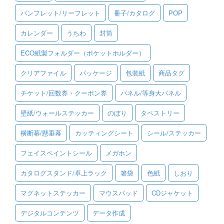
パンフレット/リーフレット
冊子/カタログ
POP
ご利用ガイド
カレンダー
うちわ
封筒
ご利用の流れ
ECO紙製フォルダー（ポケットホルダー）
ご注文方法について
クリアファイル
パッケージ
包装紙
商品タグ
キャンセルについて
チケット/回数券・クーポン券
パネル/等身大パネル
FAQ（よくあるご質問）
壁紙/ウォールステッカー
のぼり
タペストリー
資料をダウンロード
横断幕/懸垂幕
カッティングシート
シール/ステッカー
ご利用規約
フェイスペイントシール
メガホン
お見積り・お問合せ
カタログスタンド/卓上ラック
箸袋
色紙
しおり
マグネットステッカー
マウスパッド
CDジャケット
デジタルコンテンツ
データ作成