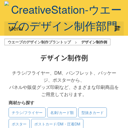
Menu
ウエーブのデザイン制作プラントップ
>
デザイン制作例
サービス概要
デザインプラン
デザイン制作例
デザインアシスト
チラシ/フライヤー、DM、パンフレット、パッケー
ジ、ポスターから、
フルデザイン
パネルや販促グッズ印刷など、さまざまな印刷商品を
データ修正
ご用意しております。
商材から探す
写真からイラスト作成
チラシ/フライヤー
名刺/カード類
型抜きカード
デザイン制作例
ポスター
ポストカード/DM・圧着DM
ご利用料金