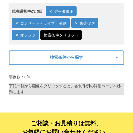
現在選択中の項目
データ修正
コンサート・ライブ・演劇
販売促進
オレンジ
検索条件をリセット
検索条件から探す
キーワードから探す
事例数：0件
検索
下記一覧から画像をクリックすると、各制作例の詳細ページへ移
動します
制作プランで探す
デザインアシスト
ベーシックコース
ご相談・お見積りは無料、
お気軽にお問い合わせください。
シルバーコース