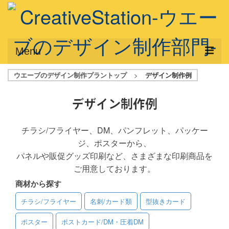
Menu
ウエーブのデザイン制作プラントップ
>
デザイン制作例
サービス概要
デザインプラン
デザイン制作例
デザインアシスト
チラシ/フライヤー、DM、パンフレット、パッケー
ジ、ポスターから、
フルデザイン
パネルや販促グッズ印刷など、さまざまな印刷商品を
データ修正
ご用意しております。
商材から探す
写真からイラスト作成
チラシ/フライヤー
名刺/カード類
型抜きカード
デザイン制作例
ポスター
ポストカード/DM・圧着DM
ご利用料金