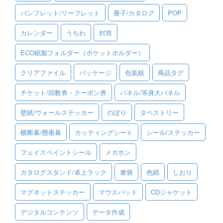
パンフレット/リーフレット
冊子/カタログ
POP
ご利用ガイド
カレンダー
うちわ
封筒
ご利用の流れ
ECO紙製フォルダー（ポケットホルダー）
ご注文方法について
クリアファイル
パッケージ
包装紙
商品タグ
キャンセルについて
チケット/回数券・クーポン券
パネル/等身大パネル
FAQ（よくあるご質問）
壁紙/ウォールステッカー
のぼり
タペストリー
資料をダウンロード
横断幕/懸垂幕
カッティングシート
シール/ステッカー
ご利用規約
フェイスペイントシール
メガホン
お見積り・お問合せ
カタログスタンド/卓上ラック
箸袋
色紙
しおり
マグネットステッカー
マウスパッド
CDジャケット
デジタルコンテンツ
データ作成