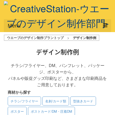
Menu
ウエーブのデザイン制作プラントップ
>
デザイン制作例
サービス概要
デザインプラン
デザイン制作例
デザインアシスト
チラシ/フライヤー、DM、パンフレット、パッケー
ジ、ポスターから、
フルデザイン
パネルや販促グッズ印刷など、さまざまな印刷商品を
データ修正
ご用意しております。
商材から探す
写真からイラスト作成
チラシ/フライヤー
名刺/カード類
型抜きカード
デザイン制作例
ポスター
ポストカード/DM・圧着DM
ご利用料金