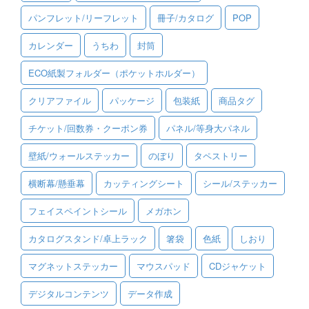
パンフレット/リーフレット
冊子/カタログ
POP
ご利用ガイド
カレンダー
うちわ
封筒
ご利用の流れ
ECO紙製フォルダー（ポケットホルダー）
ご注文方法について
クリアファイル
パッケージ
包装紙
商品タグ
キャンセルについて
チケット/回数券・クーポン券
パネル/等身大パネル
FAQ（よくあるご質問）
壁紙/ウォールステッカー
のぼり
タペストリー
資料をダウンロード
横断幕/懸垂幕
カッティングシート
シール/ステッカー
ご利用規約
フェイスペイントシール
メガホン
お見積り・お問合せ
カタログスタンド/卓上ラック
箸袋
色紙
しおり
マグネットステッカー
マウスパッド
CDジャケット
デジタルコンテンツ
データ作成