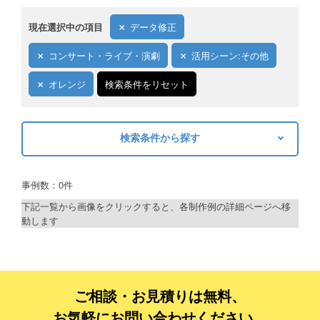
現在選択中の項目
データ修正
コンサート・ライブ・演劇
活用シーン:その他
オレンジ
検索条件をリセット
検索条件から探す
キーワードから探す
事例数：0件
検索
下記一覧から画像をクリックすると、各制作例の詳細ページへ移
動します
制作プランで探す
デザインアシスト
ベーシックコース
ご相談・お見積りは無料、
お気軽にお問い合わせください。
シルバーコース