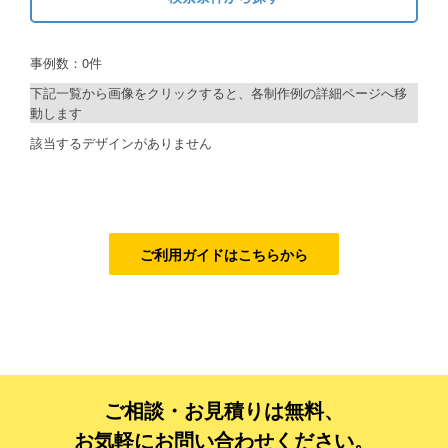
キーワードから探す
ご利用ガイド
事例数：0件
検索
ご利用の流れ
下記一覧から画像をクリックすると、各制作例の詳細ページへ移
動します
ご注文方法について
制作プランで探す
該当するデザインがありません
キャンセルについて
デザインアシスト
FAQ（よくあるご質問）
ベーシックコース
資料をダウンロード
シルバーコース
ご利用ガイドはこちらから
ご利用規約
ゴールドコース
フルデザイン
お見積り・お問合せ
データ修正
ご相談・お見積りは無料、
ジャンルで探す
お気軽にお問い合わせください。