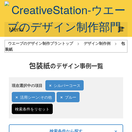
Menu
ウエーブのデザイン制作プラントップ
>
デザイン制作例
>
包
サービス概要
装紙
デザインプラン
包装紙
のデザイン事例一覧
デザインアシスト
フルデザイン
現在選択中の項目
シルバーコース
データ修正
活用シーン:その他
ブルー
写真からイラスト作成
検索条件をリセット
デザイン制作例
ご利用料金
検索条件から探す